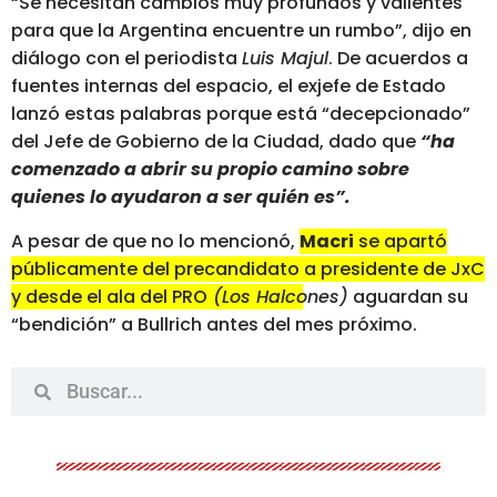
“Se necesitan cambios muy profundos y valientes
para que la Argentina encuentre un rumbo”, dijo en
diálogo con el periodista
Luis Majul
. De acuerdos a
fuentes internas del espacio, el exjefe de Estado
lanzó estas palabras porque está “decepcionado”
del Jefe de Gobierno de la Ciudad, dado que
“ha
comenzado a abrir su propio camino sobre
quienes lo ayudaron a ser quién es”.
A pesar de que no lo mencionó,
Macri
se apartó
públicamente del precandidato a presidente de JxC
y desde el ala del PRO
(Los Halcones)
aguardan su
“bendición” a Bullrich
antes del mes próximo.