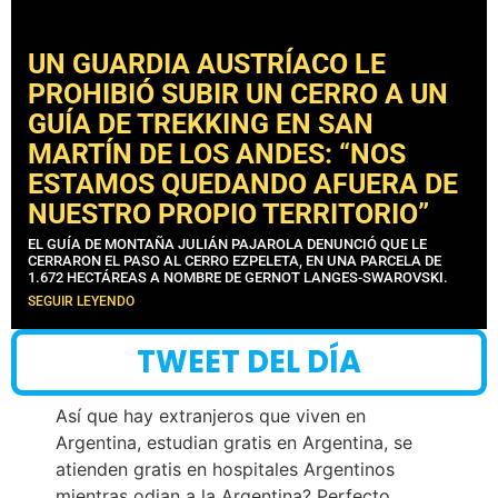
UN GUARDIA AUSTRÍACO LE
PROHIBIÓ SUBIR UN CERRO A UN
GUÍA DE TREKKING EN SAN
MARTÍN DE LOS ANDES: “NOS
ESTAMOS QUEDANDO AFUERA DE
NUESTRO PROPIO TERRITORIO”
EL GUÍA DE MONTAÑA JULIÁN PAJAROLA DENUNCIÓ QUE LE
CERRARON EL PASO AL CERRO EZPELETA, EN UNA PARCELA DE
1.672 HECTÁREAS A NOMBRE DE GERNOT LANGES-SWAROVSKI.
SEGUIR LEYENDO
TWEET DEL DÍA
Así que hay extranjeros que viven en
Argentina, estudian gratis en Argentina, se
atienden gratis en hospitales Argentinos
mientras odian a la Argentina? Perfecto.