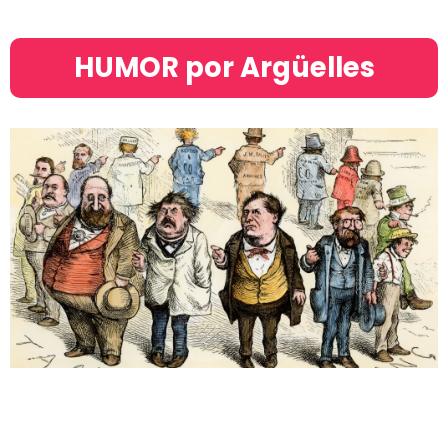
HUMOR por Argüelles​