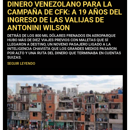
DINERO VENEZOLANO PARA LA
CAMPAÑA DE CFK: A 19 AÑOS DEL
INGRESO DE LAS VALIJAS DE
ANTONINI WILSON
DETRÁS DE LOS 800 MIL DÓLARES FRENADOS EN AEROPARQUE
HUBO MÁS DE DIEZ VIAJES PREVIOS CON MALETAS QUE SÍ
LLEGARON A DESTINO, UN NOVENO PASAJERO LIGADO A LA
INTELIGENCIA CHAVISTA QUE LOS GRANDES MEDIOS PASARON
POR ALTO Y UNA RUTA DEL DINERO QUE TERMINABA EN CUENTAS
SUIZAS.
SEGUIR LEYENDO