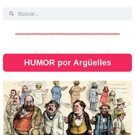
HUMOR por Argüelles​