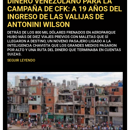
DINERO VENEZOLANO PARA LA
CAMPAÑA DE CFK: A 19 AÑOS DEL
INGRESO DE LAS VALIJAS DE
ANTONINI WILSON
DETRÁS DE LOS 800 MIL DÓLARES FRENADOS EN AEROPARQUE
HUBO MÁS DE DIEZ VIAJES PREVIOS CON MALETAS QUE SÍ
LLEGARON A DESTINO, UN NOVENO PASAJERO LIGADO A LA
INTELIGENCIA CHAVISTA QUE LOS GRANDES MEDIOS PASARON
POR ALTO Y UNA RUTA DEL DINERO QUE TERMINABA EN CUENTAS
SUIZAS.
SEGUIR LEYENDO