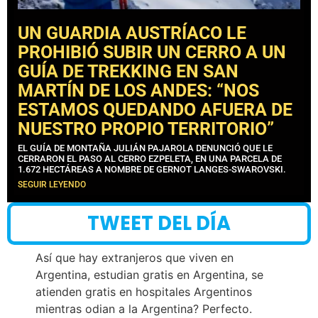
UN GUARDIA AUSTRÍACO LE
PROHIBIÓ SUBIR UN CERRO A UN
GUÍA DE TREKKING EN SAN
MARTÍN DE LOS ANDES: “NOS
ESTAMOS QUEDANDO AFUERA DE
NUESTRO PROPIO TERRITORIO”
EL GUÍA DE MONTAÑA JULIÁN PAJAROLA DENUNCIÓ QUE LE
CERRARON EL PASO AL CERRO EZPELETA, EN UNA PARCELA DE
1.672 HECTÁREAS A NOMBRE DE GERNOT LANGES-SWAROVSKI.
SEGUIR LEYENDO
TWEET DEL DÍA
Así que hay extranjeros que viven en
Argentina, estudian gratis en Argentina, se
atienden gratis en hospitales Argentinos
mientras odian a la Argentina? Perfecto.