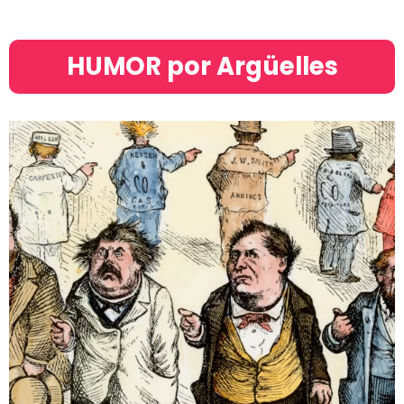
HUMOR por Argüelles​