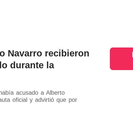
s
Judiciales
Entretenimiento
Deportes
Opinion
Mundo
inter
o Navarro recibieron
do durante la
 había acusado a Alberto
ta oficial y advirtió que por