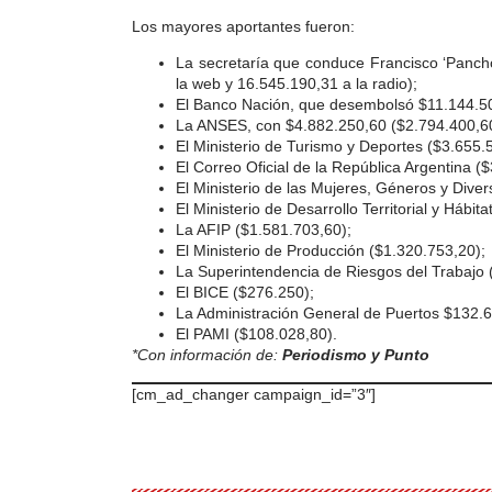
Los mayores aportantes fueron:
La secretaría que conduce Francisco ‘Pancho
la web y 16.545.190,31 a la radio);
El Banco Nación, que desembolsó $11.144.5
La ANSES, con $4.882.250,60 ($2.794.400,60 e
El Ministerio de Turismo y Deportes ($3.655.
El Correo Oficial de la República Argentina (
El Ministerio de las Mujeres, Géneros y Dive
El Ministerio de Desarrollo Territorial y Hábit
La AFIP ($1.581.703,60);
El Ministerio de Producción ($1.320.753,20);
La Superintendencia de Riesgos del Trabajo 
El BICE ($276.250);
La Administración General de Puertos $132.6
El PAMI ($108.028,80).
*Con información de:
Periodismo y Punto
[cm_ad_changer campaign_id=”3″]