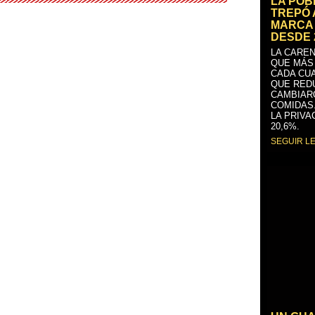
LA PO
TREPÓ 
MARCA 
DESDE 
LA CAREN
QUE MÁS
CADA CU
QUE RED
CAMBIAR
COMIDAS
LA PRIVA
20,6%.
SEGUIR L