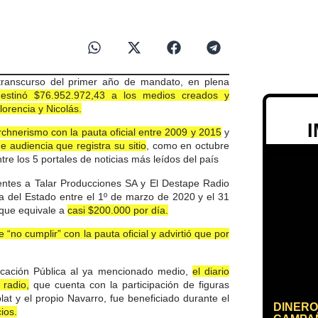
 transcurso del primer año de mandato, en plena
estinó $76.952.972,43 a los medios creados y
lorencia y Nicolás.
rchnerismo con la pauta oficial entre 2009 y 2015
y
 audiencia que registra su sitio
, como en octubre
re los 5 portales de noticias más leídos del país
ientes a Talar Producciones SA y El Destape Radio
fra del Estado entre el 1º de marzo de 2020 y el 31
 que equivale a
casi $200.000 por día.
“no cumplir” con la pauta oficial y advirtió que por
icación Pública al ya mencionado medio,
el diario
 radio,
que cuenta con la participación de figuras
 y el propio Navarro, fue beneficiado durante el
DINERO
ios.