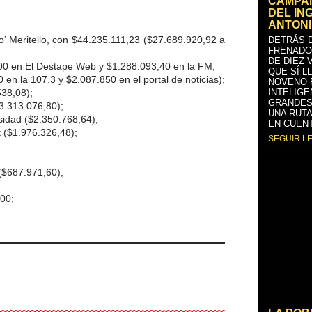
CAMPAÑ
DEL IN
ANTONI
’ Meritello, con $44.235.111,23 ($27.689.920,92 a
DETRÁS D
FRENADO
DE DIEZ 
00 en El Destape Web y $1.288.093,40 en la FM;
QUE SÍ L
n la 107.3 y $2.087.850 en el portal de noticias);
NOVENO 
538,08);
INTELIGE
GRANDES
$3.313.076,80);
UNA RUTA
rsidad ($2.350.768,64);
EN CUENT
at ($1.976.326,48);
SEGUIR L
($687.971,60);
00;