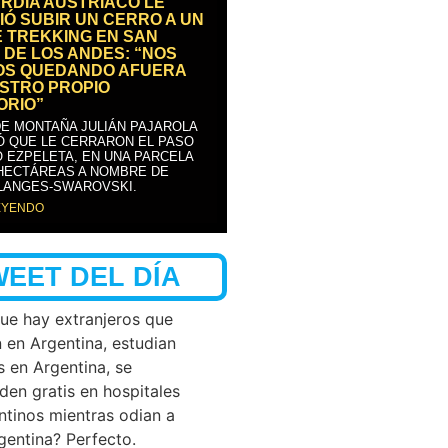
RDIA AUSTRÍACO LE
IÓ SUBIR UN CERRO A UN
E TREKKING EN SAN
 DE LOS ANDES: “NOS
OS QUEDANDO AFUERA
STRO PROPIO
ORIO”
DE MONTAÑA JULIÁN PAJAROLA
Ó QUE LE CERRARON EL PASO
 EZPELETA, EN UNA PARCELA
 HECTÁREAS A NOMBRE DE
LANGES-SWAROVSKI.
EYENDO
WEET DEL DÍA
que hay extranjeros que
n en Argentina, estudian
s en Argentina, se
den gratis en hospitales
ntinos mientras odian a
rgentina? Perfecto.