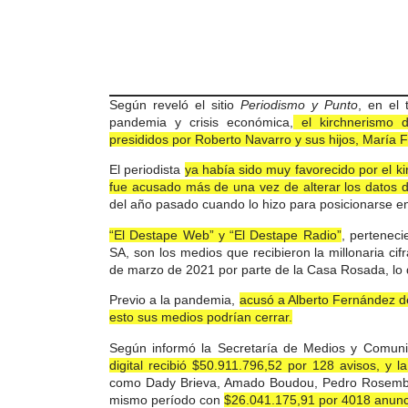
Según reveló el sitio
Periodismo y Punto
, en el
pandemia y crisis económica,
el kirchnerismo d
presididos por Roberto Navarro y sus hijos, María F
El periodista
ya había sido muy favorecido por el ki
fue acusado más de una vez de alterar los datos de
del año pasado cuando lo hizo para posicionarse ent
“El Destape Web” y “El Destape Radio”
, pertenec
SA, son los medios que recibieron la millonaria ci
de marzo de 2021 por parte de la Casa Rosada, lo
Previo a la pandemia,
acusó a Alberto Fernández de 
esto sus medios podrían cerrar.
Según informó la Secretaría de Medios y Comun
digital recibió $50.911.796,52 por 128 avisos, y la
como Dady Brieva, Amado Boudou, Pedro Rosemblat
mismo período con
$26.041.175,91 por 4018 anunc