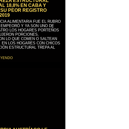
BREZA ESTRUCTURAL
AL 18,8% EN CABA Y
SU PEOR REGISTRO
2019
CIA ALIMENTARIA FUE EL RUBRO
 EMPEORÓ Y YA SON UNO DE
ATRO LOS HOGARES PORTEÑOS
UJERON PORCIONES,
ON LO QUE COMEN O SALTEAN
. EN LOS HOGARES CON CHICOS
CIÓN ESTRUCTURAL TREPA AL
EYENDO