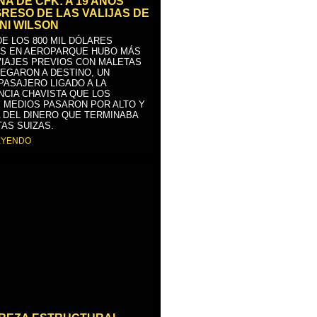
A DE CFK: A 19 AÑOS
GRESO DE LAS VALIJAS DE
NI WILSON
E LOS 800 MIL DÓLARES
S EN AEROPARQUE HUBO MÁS
VIAJES PREVIOS CON MALETAS
LEGARON A DESTINO, UN
PASAJERO LIGADO A LA
NCIA CHAVISTA QUE LOS
 MEDIOS PASARON POR ALTO Y
 DEL DINERO QUE TERMINABA
AS SUIZAS.
EYENDO