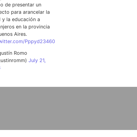
o de presentar un
ecto para arancelar la
d y la educación a
njeros en la provincia
uenos Aires.
twitter.com/Pppyd23460
ustín Romo
ustinromm)
July 21,
6