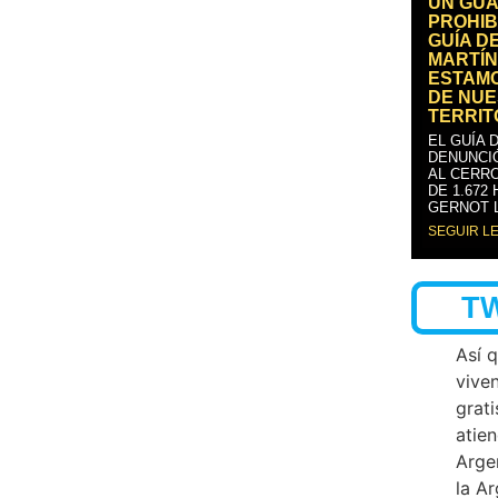
UN GUA
PROHIB
GUÍA D
MARTÍN
ESTAM
DE NUE
TERRIT
EL GUÍA 
DENUNCI
AL CERRO
DE 1.672
GERNOT 
SEGUIR L
T
Así 
vive
grati
atien
Arge
la A