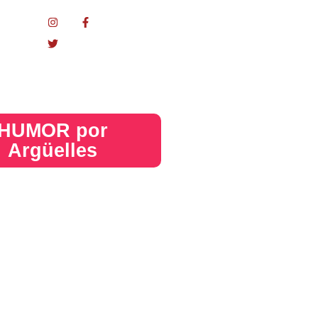
nacional
HUMOR por
Argüelles​