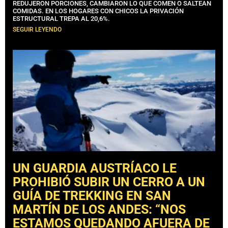
REDUJERON PORCIONES, CAMBIARON LO QUE COMEN O SALTEAN
COMIDAS. EN LOS HOGARES CON CHICOS LA PRIVACIÓN
ESTRUCTURAL TREPA AL 20,6%.
SEGUIR LEYENDO
UN GUARDIA AUSTRÍACO LE
PROHIBIÓ SUBIR UN CERRO A UN
GUÍA DE TREKKING EN SAN
MARTÍN DE LOS ANDES: “NOS
ESTAMOS QUEDANDO AFUERA DE