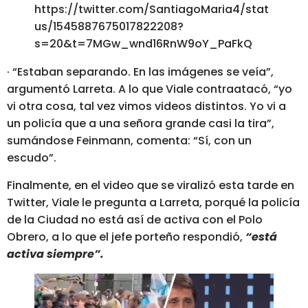
https://twitter.com/SantiagoMaria4/stat
us/1545887675017822208?
s=20&t=7MGw_wnd16RnW9oY_PaFkQ
· “Estaban separando. En las imágenes se veía”,
argumentó Larreta. A lo que Viale contraatacó, “yo
vi otra cosa, tal vez vimos videos distintos. Yo vi a
un policía que a una señora grande casi la tira”,
sumándose Feinmann, comenta: “Sí, con un
escudo”.
Finalmente, en el video que se viralizó esta tarde en
Twitter, Viale le pregunta a Larreta, porqué la policía
de la Ciudad no está así de activa con el Polo
Obrero, a lo que el jefe porteño respondió,
“está
activa siempre”.