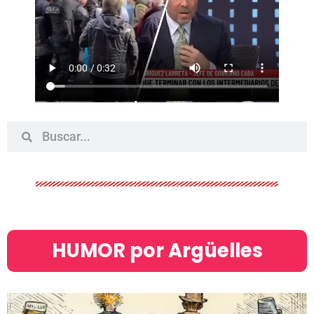
HUMOR por Argüelles​