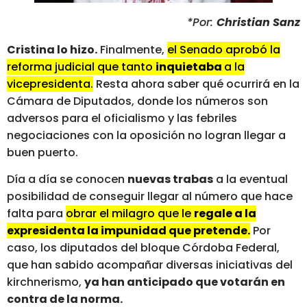
*Por:
Christian Sanz
Cristina lo hizo.
Finalmente,
el Senado aprobó la
reforma judicial que tanto
inquietaba
a la
vicepresidenta.
Resta ahora saber qué ocurrirá en la
Cámara de Diputados, donde los números son
adversos para el oficialismo y las febriles
negociaciones con la oposición no logran llegar a
buen puerto.
Día a día se conocen
nuevas trabas
a la eventual
posibilidad de conseguir llegar al número que hace
falta para
obrar el milagro que le
regale a la
expresidenta la impunidad que pretende.
Por
caso, los diputados del bloque Córdoba Federal,
que han sabido acompañar diversas iniciativas del
kirchnerismo,
ya han anticipado que votarán en
contra de la norma.