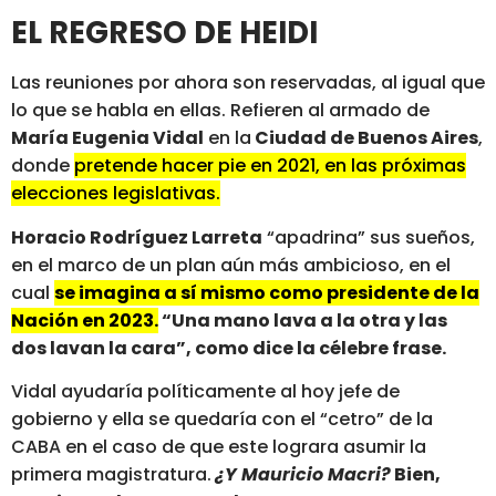
EL REGRESO DE HEIDI
Las reuniones por ahora son reservadas, al igual que
lo que se habla en ellas. Refieren al armado de
María Eugenia Vidal
en la
Ciudad de Buenos Aires
,
donde
pretende hacer pie en 2021, en las próximas
elecciones legislativas.
Horacio Rodríguez Larreta
“apadrina” sus sueños,
en el marco de un plan aún más ambicioso, en el
cual
se imagina a sí mismo como presidente de la
Nación en 2023.
“Una mano lava a la otra y las
dos lavan la cara”, como dice la célebre frase.
Vidal ayudaría políticamente al hoy jefe de
gobierno y ella se quedaría con el “cetro” de la
CABA en el caso de que este lograra asumir la
primera magistratura.
¿Y Mauricio Macri?
Bien,