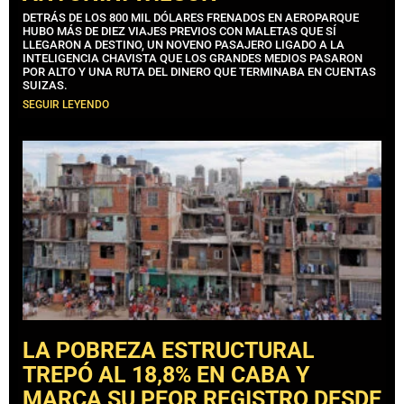
DETRÁS DE LOS 800 MIL DÓLARES FRENADOS EN AEROPARQUE
HUBO MÁS DE DIEZ VIAJES PREVIOS CON MALETAS QUE SÍ
LLEGARON A DESTINO, UN NOVENO PASAJERO LIGADO A LA
INTELIGENCIA CHAVISTA QUE LOS GRANDES MEDIOS PASARON
POR ALTO Y UNA RUTA DEL DINERO QUE TERMINABA EN CUENTAS
SUIZAS.
SEGUIR LEYENDO
LA POBREZA ESTRUCTURAL
TREPÓ AL 18,8% EN CABA Y
MARCA SU PEOR REGISTRO DESDE