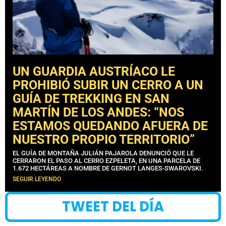
UN GUARDIA AUSTRÍACO LE
PROHIBIÓ SUBIR UN CERRO A UN
GUÍA DE TREKKING EN SAN
MARTÍN DE LOS ANDES: “NOS
ESTAMOS QUEDANDO AFUERA DE
NUESTRO PROPIO TERRITORIO”
EL GUÍA DE MONTAÑA JULIÁN PAJAROLA DENUNCIÓ QUE LE
CERRARON EL PASO AL CERRO EZPELETA, EN UNA PARCELA DE
1.672 HECTÁREAS A NOMBRE DE GERNOT LANGES-SWAROVSKI.
SEGUIR LEYENDO
TWEET DEL DÍA