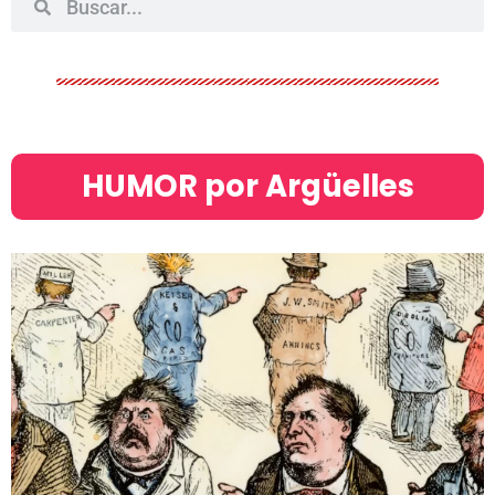
HUMOR por Argüelles​