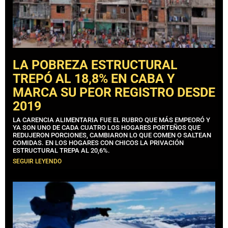
LA POBREZA ESTRUCTURAL
TREPÓ AL 18,8% EN CABA Y
MARCA SU PEOR REGISTRO DESDE
2019
LA CARENCIA ALIMENTARIA FUE EL RUBRO QUE MÁS EMPEORÓ Y
YA SON UNO DE CADA CUATRO LOS HOGARES PORTEÑOS QUE
REDUJERON PORCIONES, CAMBIARON LO QUE COMEN O SALTEAN
COMIDAS. EN LOS HOGARES CON CHICOS LA PRIVACIÓN
ESTRUCTURAL TREPA AL 20,6%.
SEGUIR LEYENDO