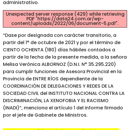
administrativo.
Unexpected server response (429) while retrieving
PDF "https://data24.com.ar/wp-
content/uploads/2022/06/document-5.pdf".
“Dase por designada con carácter transitorio, a
partir del 1° de octubre de 2021 y por el término de
CIENTO OCHENTA (180) días hábiles contados a
partir de la fecha de la presente medida, a la señora
Melisa Verónica ALBORNOZ (D.N.I. N° 35.295.220)
para cumplir funciones de Asesora Provincial en la
Provincia de ENTRE RÍOS dependiente de la
COORDINACIÓN DE DELEGACIONES Y REDES DE LA
SOCIEDAD CIVIL del INSTITUTO NACIONAL CONTRA LA
DISCRIMINACIÓN, LA XENOFOBIA Y EL RACISMO
(INADI)”, menciona el artículo 1 del informe firmado
por el jefe de Gabinete de Ministros.