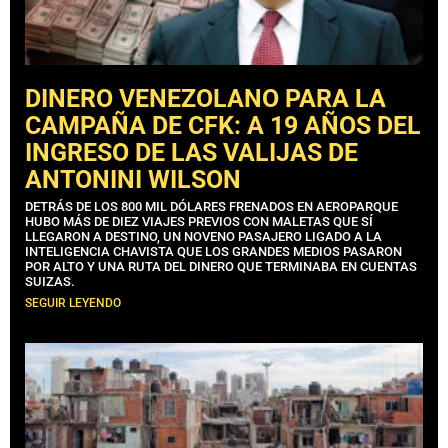
DINERO VENEZOLANO PARA LA
CAMPAÑA DE CFK: A 19 AÑOS DEL
INGRESO DE LAS VALIJAS DE
ANTONINI WILSON
DETRÁS DE LOS 800 MIL DÓLARES FRENADOS EN AEROPARQUE
HUBO MÁS DE DIEZ VIAJES PREVIOS CON MALETAS QUE SÍ
LLEGARON A DESTINO, UN NOVENO PASAJERO LIGADO A LA
INTELIGENCIA CHAVISTA QUE LOS GRANDES MEDIOS PASARON
POR ALTO Y UNA RUTA DEL DINERO QUE TERMINABA EN CUENTAS
SUIZAS.
SEGUIR LEYENDO