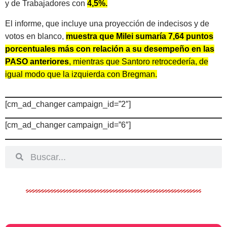
y de Trabajadores con
4,5%.
El informe, que incluye una proyección de indecisos y de
votos en blanco,
muestra que Milei sumaría 7,64 puntos
porcentuales más con relación a su desempeño en las
PASO anteriores
, mientras que Santoro retrocedería, de
igual modo que la izquierda con Bregman.
[cm_ad_changer campaign_id=”2″]
[cm_ad_changer campaign_id=”6″]