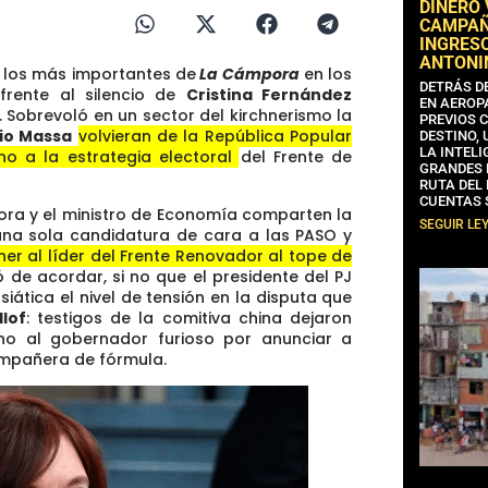
DINERO
CAMPAÑA
INGRESO
ANTONI
e los más importantes de
La Cámpora
en los
DETRÁS D
frente al silencio de
Cristina Fernández
EN AEROP
. Sobrevoló en un sector del kirchnerismo la
PREVIOS 
io Massa
volvieran de la República Popular
DESTINO,
LA INTELI
o a la estrategia electoral del Frente de
GRANDES 
RUTA DEL
CUENTAS 
ora y el ministro de Economía comparten la
SEGUIR LE
e una sola candidatura de cara a las PASO y
er al líder del Frente Renovador al tope de
ó de acordar, si no que el presidente del PJ
siática el nivel de tensión en la disputa que
llof
: testigos de la comitiva china dejaron
ono al gobernador furioso por anunciar a
pañera de fórmula.