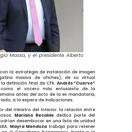
rgio Massa, y el presidente Alberto
con la estrategia de instalación de imagen
atina masiva de afiches),
de su virtual
a definición final de CFK
.
Andrés “Cuervo”
 como el vocero más entusiasta de la
 semana antes del acto de la ex mandataria,
riado, a la espera de indicaciones.
 del ministro del Interior:
la relación entre
uosos
.
Mariano Recalde
dedica parte del
podrían desembocar en una lista de unidad
CABA.
Mayra Mendoza
trabaja para retener
ón en el Conurbano bonaerense, frente a la