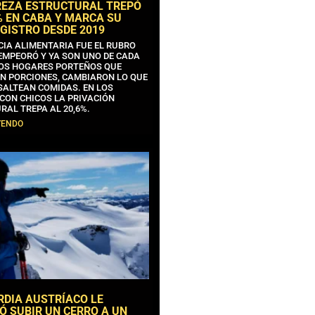
REZA ESTRUCTURAL TREPÓ
% EN CABA Y MARCA SU
GISTRO DESDE 2019
CIA ALIMENTARIA FUE EL RUBRO
EMPEORÓ Y YA SON UNO DE CADA
OS HOGARES PORTEÑOS QUE
N PORCIONES, CAMBIARON LO QUE
SALTEAN COMIDAS. EN LOS
CON CHICOS LA PRIVACIÓN
RAL TREPA AL 20,6%.
YENDO
RDIA AUSTRÍACO LE
Ó SUBIR UN CERRO A UN