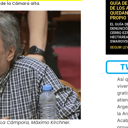
GUÍA DE
 de la Cámara alta.
DE LOS 
QUEDAN
PROPIO
EL GUÍA 
DENUNCIÓ
CERRO EZP
HECTÁREA
SWAROVS
SEGUIR LE
T
Así 
vive
grati
atien
Arge
la A
Acab
e La Cámpora, Máximo Kirchner
.
proy