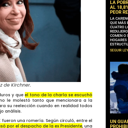
LA POB
AL 18,8
PEOR RE
LA CAREN
QUE MÁS 
CUATRO L
REDUJERO
COMEN O 
HOGARES 
ESTRUCTU
SEGUIR LE
z de Kirchner
.
 duros y que
el tono de la charla se escuchó
 no le molestó tanto que mencionara a la
eara su reelección cuando en realidad todos
o análisis.
 fueron una romería. Según circuló, entre el
UN GUA
só por el despacho de la ex Presidente
, una
PROHIBI