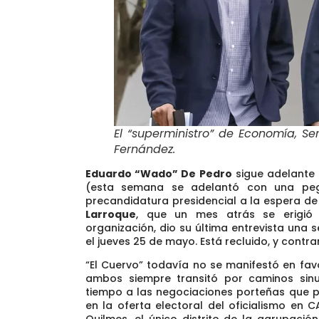
El “superministro” de Economía, Se
Fernández
.
Eduardo “Wado” De Pedro
sigue adelante 
(esta semana se adelantó con una peg
precandidatura presidencial a la espera de l
Larroque
, que un mes atrás se erigió
organización, dio su última entrevista una
el jueves 25 de mayo. Está recluido, y contra
“El Cuervo” todavía no se manifestó en favor
ambos siempre transitó por caminos sin
tiempo a las negociaciones porteñas que 
en la oferta electoral del oficialismo en 
Quilmes, el único distrito de la agrupaci