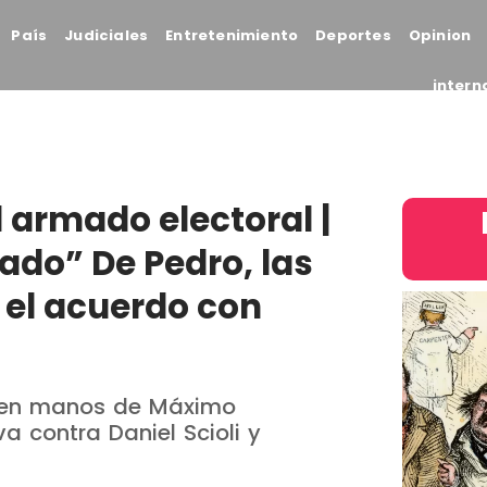
País
Judiciales
Entretenimiento
Deportes
Opinion
intern
 armado electoral |
ado” De Pedro, las
y el acuerdo con
j en manos de Máximo
va contra Daniel Scioli y