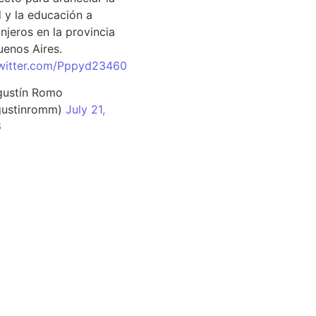
d y la educación a
njeros en la provincia
uenos Aires.
twitter.com/Pppyd23460
ustín Romo
ustinromm)
July 21,
6