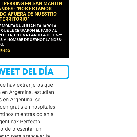
 TREKKING EN SAN MARTÍN
ANDES: “NOS ESTAMOS
DO AFUERA DE NUESTRO
 TERRITORIO”
DE MONTAÑA JULIÁN PAJAROLA
 QUE LE CERRARON EL PASO AL
ELETA, EN UNA PARCELA DE 1.672
S A NOMBRE DE GERNOT LANGES-
KI.
YENDO
WEET DEL DÍA
que hay extranjeros que
n en Argentina, estudian
s en Argentina, se
den gratis en hospitales
ntinos mientras odian a
rgentina? Perfecto.
o de presentar un
ecto para arancelar la