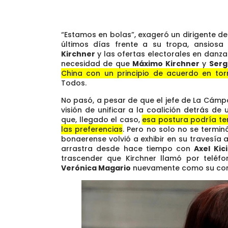
“Estamos en bolas”, exageró un dirigente d
últimos días frente a su tropa, ansiosa 
Kirchner
y las ofertas electorales en danza
necesidad de que
Máximo Kirchner
y
Serg
China con un principio de acuerdo en torn
Todos
.
No pasó, a pesar de que el jefe de La Cámp
visión de unificar a la coalición detrás d
que, llegado el caso,
esa postura podría ten
las preferencias
. Pero no solo no se termin
bonaerense volvió a exhibir en su travesía a
arrastra desde hace tiempo con
Axel Kici
trascender que Kirchner llamó por teléf
Verónica Magario
nuevamente como su com