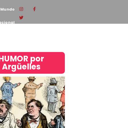
Mundo
acional
HUMOR por
Argüelles​