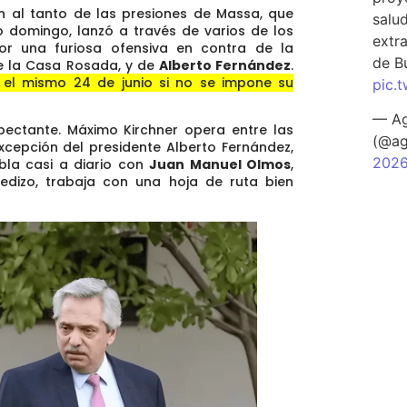
en al tanto de las presiones de Massa, que
salu
o domingo, lanzó a través de varios de los
extra
dor una furiosa ofensiva en contra de la
de B
 de la Casa Rosada, y de
Alberto Fernández
.
 el mismo 24 de junio si no se impone su
pic.
— Ag
ectante. Máximo Kirchner opera entre las
(@ag
excepción del presidente Alberto Fernández,
202
abla casi a diario con
Juan Manuel Olmos
,
edizo, trabaja con una hoja de ruta bien