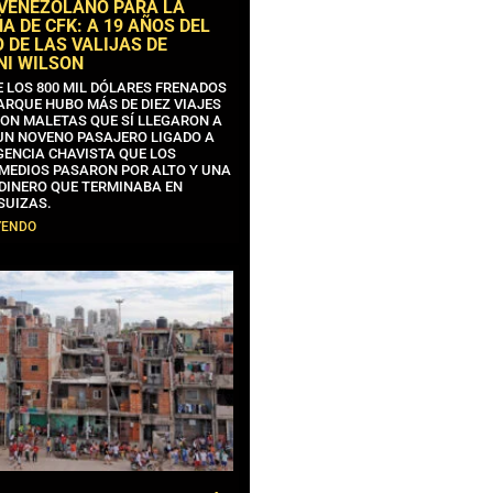
 VENEZOLANO PARA LA
 DE CFK: A 19 AÑOS DEL
 DE LAS VALIJAS DE
NI WILSON
E LOS 800 MIL DÓLARES FRENADOS
ARQUE HUBO MÁS DE DIEZ VIAJES
CON MALETAS QUE SÍ LLEGARON A
 UN NOVENO PASAJERO LIGADO A
GENCIA CHAVISTA QUE LOS
MEDIOS PASARON POR ALTO Y UNA
 DINERO QUE TERMINABA EN
SUIZAS.
YENDO