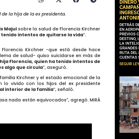
DINERO
CAMPAÑA
INGRESO
 de la hija de la ex presidenta.
ANTONI
DETRÁS D
is Majul
sobre la salud de Florencia Kirchner
EN AEROP
 tenido intentos de quitarse la vida
“.
PREVIOS 
DESTINO,
LA INTELI
GRANDES 
, Florencia Kirchner -que está desde hace
RUTA DEL
lema de salud- quiso suicidarse en más de
CUENTAS 
hija Florencia, quien ha tenido intentos de
SEGUIR LE
s algo que circula
“, aseguró.
familia Kirchner y el estado emocional de la
 lo vivido con los hijos del ex presidente
l interior de la familia
“, señaló.
 pasa nada están equivocados”, agregó. MIRÁ