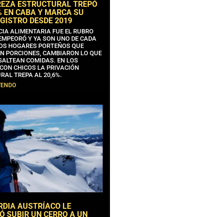
REZA ESTRUCTURAL TREPÓ
% EN CABA Y MARCA SU
GISTRO DESDE 2019
CIA ALIMENTARIA FUE EL RUBRO
EMPEORÓ Y YA SON UNO DE CADA
OS HOGARES PORTEÑOS QUE
N PORCIONES, CAMBIARON LO QUE
SALTEAN COMIDAS. EN LOS
CON CHICOS LA PRIVACIÓN
RAL TREPA AL 20,6%.
YENDO
RDIA AUSTRÍACO LE
Ó SUBIR UN CERRO A UN