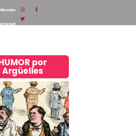
Mundo
acional
HUMOR por
Argüelles​