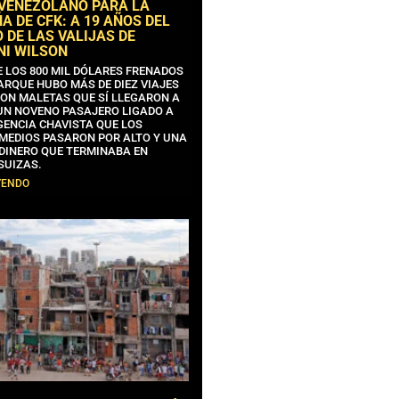
 VENEZOLANO PARA LA
 DE CFK: A 19 AÑOS DEL
 DE LAS VALIJAS DE
NI WILSON
E LOS 800 MIL DÓLARES FRENADOS
ARQUE HUBO MÁS DE DIEZ VIAJES
CON MALETAS QUE SÍ LLEGARON A
 UN NOVENO PASAJERO LIGADO A
GENCIA CHAVISTA QUE LOS
MEDIOS PASARON POR ALTO Y UNA
 DINERO QUE TERMINABA EN
SUIZAS.
YENDO