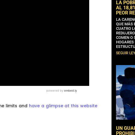
LA POB
AL 18,8
PEOR RE
LA CAREN
QUE MÁS 
CUATRO L
REDUJERO
COMEN O 
HOGARES 
ESTRUCTU
SEGUIR LE
me limits and
have a glimpse at this website
UN GUA
PROHIBI