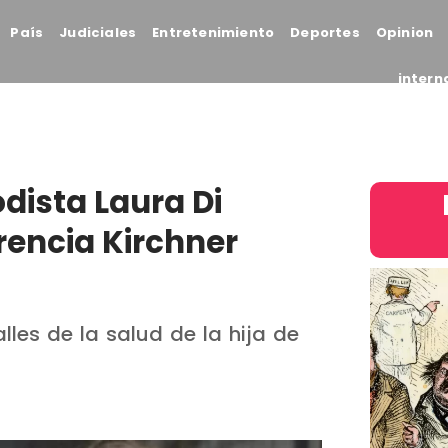
País
Judiciales
Entretenimiento
Deportes
Opinion
intern
odista Laura Di
rencia Kirchner
lles de la salud de la hija de