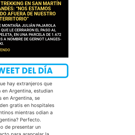
 TREKKING EN SAN MARTÍN
ANDES: “NOS ESTAMOS
DO AFUERA DE NUESTRO
 TERRITORIO”
DE MONTAÑA JULIÁN PAJAROLA
 QUE LE CERRARON EL PASO AL
ELETA, EN UNA PARCELA DE 1.672
S A NOMBRE DE GERNOT LANGES-
KI.
YENDO
WEET DEL DÍA
que hay extranjeros que
n en Argentina, estudian
s en Argentina, se
den gratis en hospitales
ntinos mientras odian a
rgentina? Perfecto.
o de presentar un
ecto para arancelar la