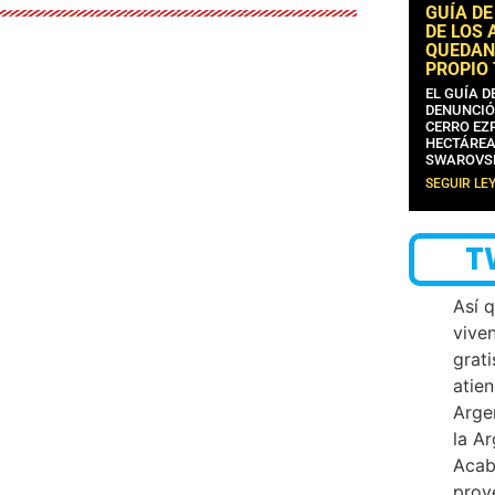
GUÍA DE
DE LOS 
QUEDAN
PROPIO
EL GUÍA 
DENUNCIÓ
CERRO EZP
HECTÁREA
SWAROVS
SEGUIR LE
T
Así 
vive
grati
atien
Arge
la A
Acab
proy