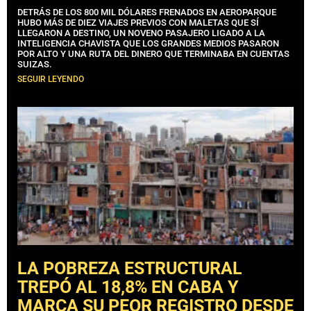
DETRÁS DE LOS 800 MIL DÓLARES FRENADOS EN AEROPARQUE
HUBO MÁS DE DIEZ VIAJES PREVIOS CON MALETAS QUE SÍ
LLEGARON A DESTINO, UN NOVENO PASAJERO LIGADO A LA
INTELIGENCIA CHAVISTA QUE LOS GRANDES MEDIOS PASARON
POR ALTO Y UNA RUTA DEL DINERO QUE TERMINABA EN CUENTAS
SUIZAS.
SEGUIR LEYENDO
LA POBREZA ESTRUCTURAL
TREPÓ AL 18,8% EN CABA Y
MARCA SU PEOR REGISTRO DESDE