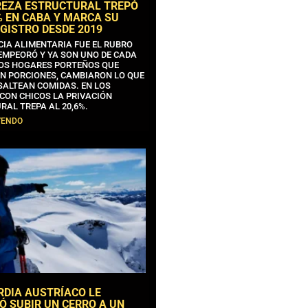
REZA ESTRUCTURAL TREPÓ
% EN CABA Y MARCA SU
GISTRO DESDE 2019
CIA ALIMENTARIA FUE EL RUBRO
EMPEORÓ Y YA SON UNO DE CADA
OS HOGARES PORTEÑOS QUE
N PORCIONES, CAMBIARON LO QUE
SALTEAN COMIDAS. EN LOS
CON CHICOS LA PRIVACIÓN
RAL TREPA AL 20,6%.
YENDO
RDIA AUSTRÍACO LE
Ó SUBIR UN CERRO A UN