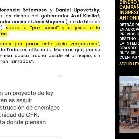
DINERO
CAMPAÑA
Florencia Retamoso
y
Daniel Lipovetzky
,
INGRESO
 a los dichos del gobernador
Axel Kicillof
,
ANTONI
nador nacional
José Mayans
(jefe de bloque
DETRÁS D
ta)
sobre la “paz social” y el juicio a la
EN AEROP
ner
.
PREVIOS 
DESTINO,
mos por parar este juicio vergonzoso”
,
LA INTELI
GRANDES 
 de Todos en el Senado. Mientras que, por su
RUTA DEL
ue esa causa trucha desde el principio, sin
CUENTAS 
eron llamados”.
SEGUIR LE