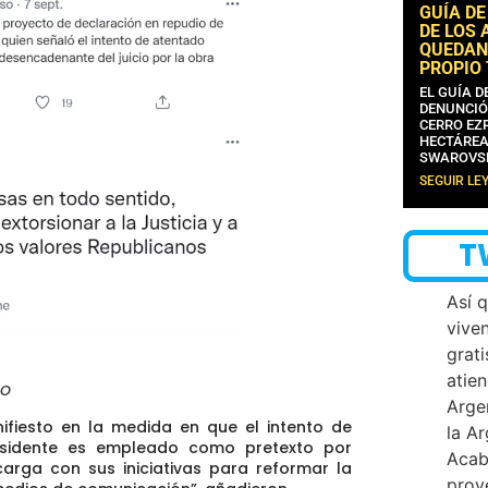
GUÍA DE
DE LOS 
QUEDAN
PROPIO
EL GUÍA 
DENUNCIÓ
CERRO EZP
HECTÁREA
SWAROVS
SEGUIR LE
T
Así 
vive
grati
atien
so
Arge
nifiesto en la medida en que
el intento de
la A
residente es empleado como pretexto por
Acab
carga con sus iniciativas para reformar la
proy