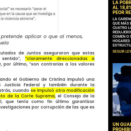
LA POB
AL 18,8
PEOR RE
LA CAREN
QUE MÁS 
CUATRO L
REDUJERO
o pretende aplicar o que al menos,
COMEN O 
HOGARES 
uela
ESTRUCTU
SEGUIR LE
iputados de Juntos aseguraron que estas
 sentido”,
“claramente direccionadas a
, por último, “son contrarias a los valores
uando el Gobierno de Cristina impulsó una
la Justicia Federal y también durante la
 atrás, cuando
se impulsó otra modificación
to de la Corte Suprema, el Consejo de la
cal, que tenía como fin último garantizar
investigaciones por corrupción de las que es
UN GUA
PROHIBI