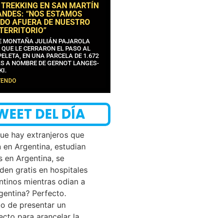
 TREKKING EN SAN MARTÍN
ANDES: “NOS ESTAMOS
DO AFUERA DE NUESTRO
 TERRITORIO”
DE MONTAÑA JULIÁN PAJAROLA
 QUE LE CERRARON EL PASO AL
ELETA, EN UNA PARCELA DE 1.672
S A NOMBRE DE GERNOT LANGES-
KI.
YENDO
WEET DEL DÍA
que hay extranjeros que
n en Argentina, estudian
s en Argentina, se
den gratis en hospitales
ntinos mientras odian a
rgentina? Perfecto.
o de presentar un
ecto para arancelar la