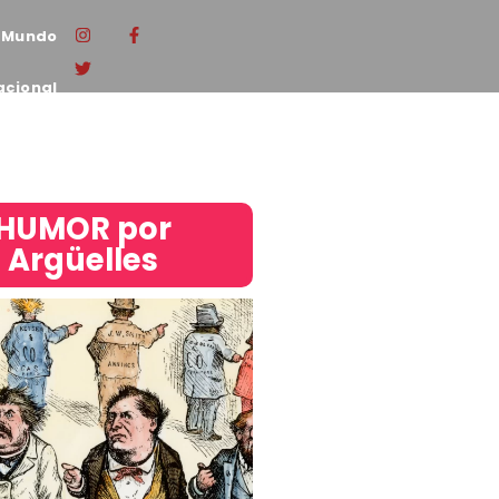
Mundo
acional
HUMOR por
Argüelles​