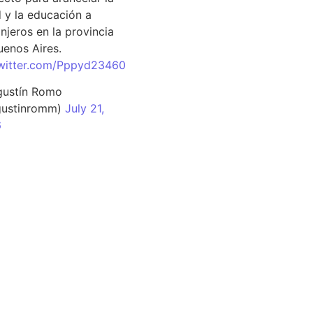
d y la educación a
njeros en la provincia
uenos Aires.
twitter.com/Pppyd23460
ustín Romo
ustinromm)
July 21,
6