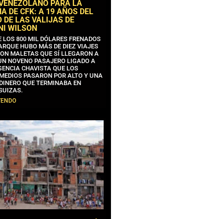
 VENEZOLANO PARA LA
 DE CFK: A 19 AÑOS DEL
 DE LAS VALIJAS DE
NI WILSON
E LOS 800 MIL DÓLARES FRENADOS
ARQUE HUBO MÁS DE DIEZ VIAJES
CON MALETAS QUE SÍ LLEGARON A
 UN NOVENO PASAJERO LIGADO A
GENCIA CHAVISTA QUE LOS
MEDIOS PASARON POR ALTO Y UNA
 DINERO QUE TERMINABA EN
SUIZAS.
YENDO