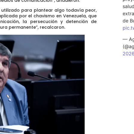
medios de comunicación”, añadieron.
salu
r utilizado para plantear algo todavía peor,
extra
aplicada por el chavismo en Venezuela, que
de B
nicación, la persecución y detención de
nsura permanente”, recalcaron.
pic.
— Ag
(@ag
202