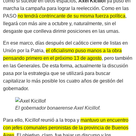
como sí sucede en otros espacios,
Axel Kicillof
ya puso en
marcha la campaña para lograr la reelección. Como en las
PASO
no tendrá contrincante de su misma fuerza política
,
llegará con más aire a octubre y, naturalmente, sin el
desgaste que conlleva dirimir posiciones en las urnas.
En ese marco, días después del caótico cierre de listas en
Unión por la Patria,
el oficialismo puso manos a la obra
pensando primero en el próximo 13 de agosto
, pero también
en las Generales. De esta forma, actualmente la discusión
pasa por la estrategia que se utilizará para buscar
capitalizar lo más posible los cuatro años de gestión del
gobernador.
El gobernador bonaerense Axel Kicillof
.
Para ello, Kicillof reunió a la tropa y
mantuvo un encuentro
con jefes comunales peronistas de la provincia de Buenos
Aires
. El objetivo, claro, fue bajar un discurso y los