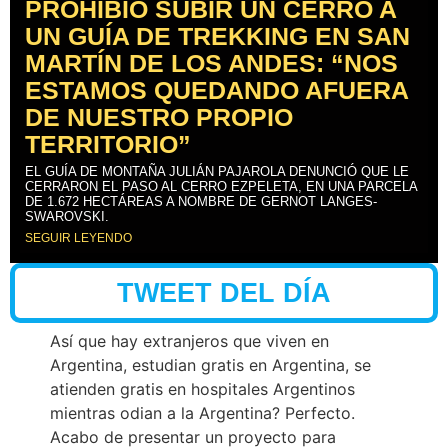
PROHIBIÓ SUBIR UN CERRO A
UN GUÍA DE TREKKING EN SAN
MARTÍN DE LOS ANDES: “NOS
ESTAMOS QUEDANDO AFUERA
DE NUESTRO PROPIO
TERRITORIO”
EL GUÍA DE MONTAÑA JULIÁN PAJAROLA DENUNCIÓ QUE LE
CERRARON EL PASO AL CERRO EZPELETA, EN UNA PARCELA
DE 1.672 HECTÁREAS A NOMBRE DE GERNOT LANGES-
SWAROVSKI.
SEGUIR LEYENDO
TWEET DEL DÍA
Así que hay extranjeros que viven en
Argentina, estudian gratis en Argentina, se
atienden gratis en hospitales Argentinos
mientras odian a la Argentina? Perfecto.
Acabo de presentar un proyecto para