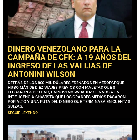
DINERO VENEZOLANO PARA LA
CAMPAÑA DE CFK: A 19 AÑOS DEL
INGRESO DE LAS VALIJAS DE
ANTONINI WILSON
DETRÁS DE LOS 800 MIL DÓLARES FRENADOS EN AEROPARQUE
HUBO MÁS DE DIEZ VIAJES PREVIOS CON MALETAS QUE SÍ
LLEGARON A DESTINO, UN NOVENO PASAJERO LIGADO A LA
INTELIGENCIA CHAVISTA QUE LOS GRANDES MEDIOS PASARON
POR ALTO Y UNA RUTA DEL DINERO QUE TERMINABA EN CUENTAS
SUIZAS.
SEGUIR LEYENDO