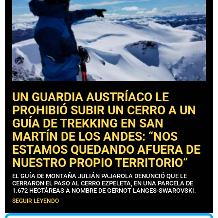
UN GUARDIA AUSTRÍACO LE
PROHIBIÓ SUBIR UN CERRO A UN
GUÍA DE TREKKING EN SAN
MARTÍN DE LOS ANDES: “NOS
ESTAMOS QUEDANDO AFUERA DE
NUESTRO PROPIO TERRITORIO”
EL GUÍA DE MONTAÑA JULIÁN PAJAROLA DENUNCIÓ QUE LE
CERRARON EL PASO AL CERRO EZPELETA, EN UNA PARCELA DE
1.672 HECTÁREAS A NOMBRE DE GERNOT LANGES-SWAROVSKI.
SEGUIR LEYENDO