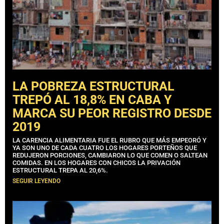
LA POBREZA ESTRUCTURAL
TREPÓ AL 18,8% EN CABA Y
MARCA SU PEOR REGISTRO DESDE
2019
LA CARENCIA ALIMENTARIA FUE EL RUBRO QUE MÁS EMPEORÓ Y
YA SON UNO DE CADA CUATRO LOS HOGARES PORTEÑOS QUE
REDUJERON PORCIONES, CAMBIARON LO QUE COMEN O SALTEAN
COMIDAS. EN LOS HOGARES CON CHICOS LA PRIVACIÓN
ESTRUCTURAL TREPA AL 20,6%.
SEGUIR LEYENDO