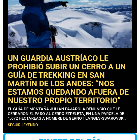
UN GUARDIA AUSTRÍACO LE
PROHIBIÓ SUBIR UN CERRO A UN
GUÍA DE TREKKING EN SAN
MARTÍN DE LOS ANDES: “NOS
ESTAMOS QUEDANDO AFUERA DE
NUESTRO PROPIO TERRITORIO”
EL GUÍA DE MONTAÑA JULIÁN PAJAROLA DENUNCIÓ QUE LE
CERRARON EL PASO AL CERRO EZPELETA, EN UNA PARCELA DE
1.672 HECTÁREAS A NOMBRE DE GERNOT LANGES-SWAROVSKI.
SEGUIR LEYENDO