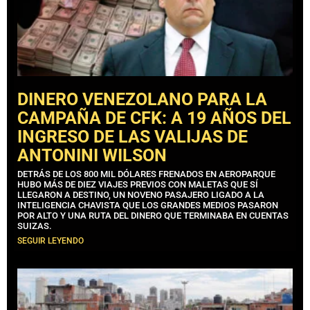
DINERO VENEZOLANO PARA LA
CAMPAÑA DE CFK: A 19 AÑOS DEL
INGRESO DE LAS VALIJAS DE
ANTONINI WILSON
DETRÁS DE LOS 800 MIL DÓLARES FRENADOS EN AEROPARQUE
HUBO MÁS DE DIEZ VIAJES PREVIOS CON MALETAS QUE SÍ
LLEGARON A DESTINO, UN NOVENO PASAJERO LIGADO A LA
INTELIGENCIA CHAVISTA QUE LOS GRANDES MEDIOS PASARON
POR ALTO Y UNA RUTA DEL DINERO QUE TERMINABA EN CUENTAS
SUIZAS.
SEGUIR LEYENDO