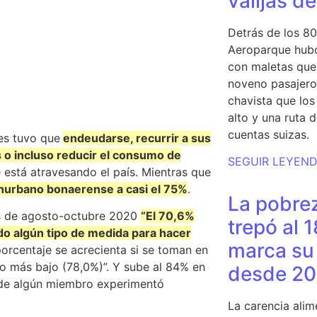
valijas d
Detrás de los 80
Aeroparque hubo
con maletas que 
noveno pasajero 
chavista que lo
alto y una ruta 
cuentas suizas.
es tuvo que
endeudarse, recurrir a sus
 o incluso reducir el consumo de
SEGUIR LEYEN
está atravesando el país. Mientras que
onurbano bonaerense a casi el 75%
.
La pobrez
es de agosto-octubre 2020
“El 70,6%
trepó al 
do algún tipo de medida para hacer
marca su 
porcentaje se acrecienta si se toman en
ivo más bajo (78,0%)”. Y sube al 84% en
desde 20
nde algún miembro experimentó
La carencia alim