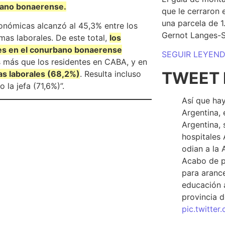
bano bonaerense.
que le cerraron 
una parcela de 
onómicas alcanzó al 45,3% entre los
Gernot Langes-
as laborales. De este total,
los
tes en el conurbano bonaerense
SEGUIR LEYEN
s más que los residentes en CABA, y en
TWEET 
as laborales (68,2%)
. Resulta incluso
 la jefa (71,6%)”.
Así que hay
Argentina, 
Argentina, 
hospitales 
odian a la 
Acabo de p
para arance
educación a
provincia d
pic.twitte