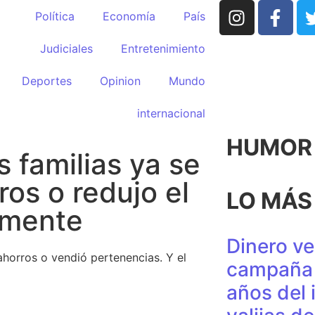
Política
Economía
País
Judiciales
Entretenimiento
Deportes
Opinion
Mundo
internacional
HUMOR p
 familias ya se
os o redujo el
LO MÁS
emente
Dinero ve
 ahorros o vendió pertenencias. Y el
campaña 
años del 