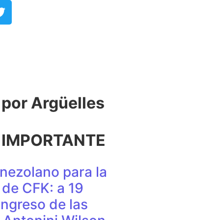
or Argüelles​
 IMPORTANTE
nezolano para la
de CFK: a 19
ingreso de las