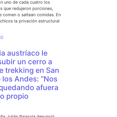
n uno de cada cuatro los
s que redujeron porciones,
e comen o saltean comidas. En
chicos la privación estructural
DO
a austríaco le
subir un cerro a
e trekking en San
 los Andes: “Nos
quedando afuera
o propio
”
ña Julián Pajarola denunció