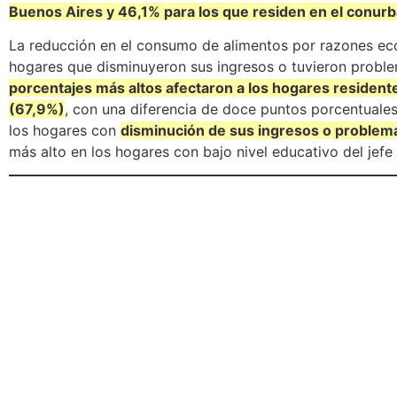
Buenos Aires y 46,1% para los que residen en el conur
La reducción en el consumo de alimentos por razones ec
hogares que disminuyeron sus ingresos o tuvieron problem
porcentajes más altos afectaron a los hogares residen
(67,9%)
, con una diferencia de doce puntos porcentuale
los hogares con
disminución de sus ingresos o problem
más alto en los hogares con bajo nivel educativo del jefe o