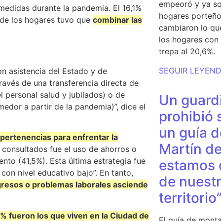
empeoró y ya so
medidas durante la pandemia. El 16,1%
hogares porteño
% de los hogares tuvo que
combinar las
cambiaron lo qu
los hogares con 
trepa al 20,6%.
SEGUIR LEYEN
n asistencia del Estado y de
través de una transferencia directa de
l personal salud y jubilados) o de
Un guardi
edor a partir de la pandemia)”, dice el
prohibió 
un guía d
e pertenencias para enfrentar la
Martín de
 consultados fue el uso de ahorros o
nto (41,5%). Esta última estrategia fue
estamos 
con nivel educativo bajo”. En tanto,
de nuestr
gresos o problemas laborales asciende
territorio
% fueron los que viven en la Ciudad de
El guía de monta