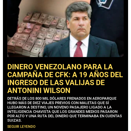
DINERO VENEZOLANO PARA LA
CAMPAÑA DE CFK: A 19 AÑOS DEL
INGRESO DE LAS VALIJAS DE
ANTONINI WILSON
DETRÁS DE LOS 800 MIL DÓLARES FRENADOS EN AEROPARQUE
HUBO MÁS DE DIEZ VIAJES PREVIOS CON MALETAS QUE SÍ
LLEGARON A DESTINO, UN NOVENO PASAJERO LIGADO A LA
INTELIGENCIA CHAVISTA QUE LOS GRANDES MEDIOS PASARON
POR ALTO Y UNA RUTA DEL DINERO QUE TERMINABA EN CUENTAS
SUIZAS.
SEGUIR LEYENDO