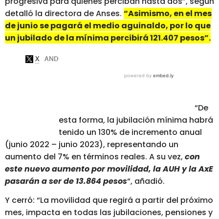
progresiva para quienes perciban hasta dos”, según
detalló la directora de Anses.
“Asimismo, en el mes
de junio se pagará el medio aguinaldo, por lo que
un jubilado de la mínima percibirá 121.407 pesos”.
“De
esta forma, la jubilación mínima habrá
tenido un 130% de incremento anual
(junio 2022 – junio 2023), representando un
aumento del 7% en términos reales. A su vez,
con
este nuevo aumento por movilidad, la AUH y la AxE
pasarán a ser de 13.864 pesos
“, añadió.
Y cerró: “La movilidad que regirá a partir del próximo
mes, impacta en todas las jubilaciones, pensiones y