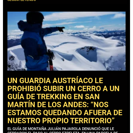
UN GUARDIA AUSTRÍACO LE
PROHIBIÓ SUBIR UN CERRO A UN
GUÍA DE TREKKING EN SAN
MARTÍN DE LOS ANDES: “NOS
ESTAMOS QUEDANDO AFUERA DE
NUESTRO PROPIO TERRITORIO”
EL GUÍA DE MONTAÑA JULIÁN PAJAROLA DENUNCIÓ QUE LE