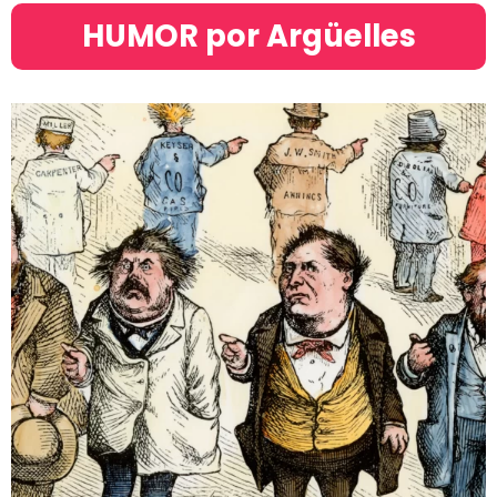
HUMOR por Argüelles​