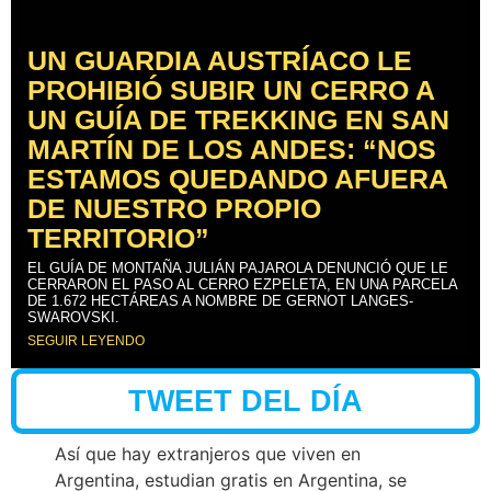
UN GUARDIA AUSTRÍACO LE
PROHIBIÓ SUBIR UN CERRO A
UN GUÍA DE TREKKING EN SAN
MARTÍN DE LOS ANDES: “NOS
ESTAMOS QUEDANDO AFUERA
DE NUESTRO PROPIO
TERRITORIO”
EL GUÍA DE MONTAÑA JULIÁN PAJAROLA DENUNCIÓ QUE LE
CERRARON EL PASO AL CERRO EZPELETA, EN UNA PARCELA
DE 1.672 HECTÁREAS A NOMBRE DE GERNOT LANGES-
SWAROVSKI.
SEGUIR LEYENDO
TWEET DEL DÍA
Así que hay extranjeros que viven en
Argentina, estudian gratis en Argentina, se