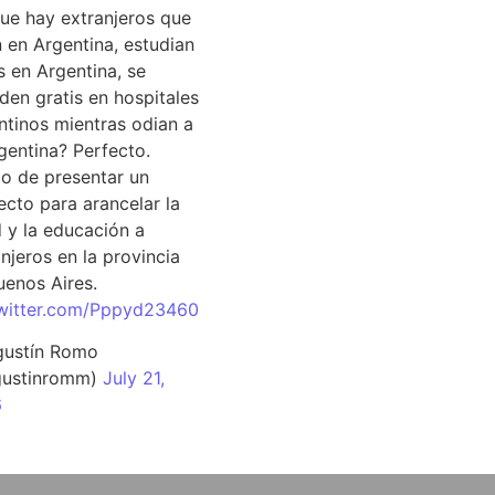
que hay extranjeros que
n en Argentina, estudian
s en Argentina, se
den gratis en hospitales
ntinos mientras odian a
rgentina? Perfecto.
o de presentar un
ecto para arancelar la
d y la educación a
njeros en la provincia
uenos Aires.
twitter.com/Pppyd23460
ustín Romo
ustinromm)
July 21,
6