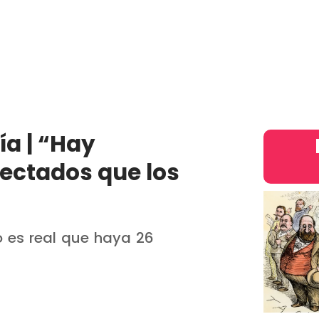
País
Judiciales
Entretenimiento
Deportes
Opinion
intern
ía | “Hay
ectados que los
No es real que haya 26