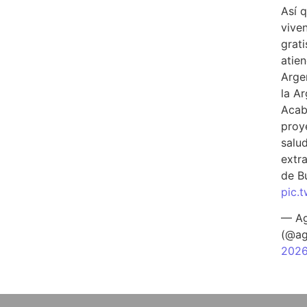
Así 
vive
grati
atien
Arge
la A
Acab
proy
salu
extra
de B
pic.
— Ag
(@ag
202