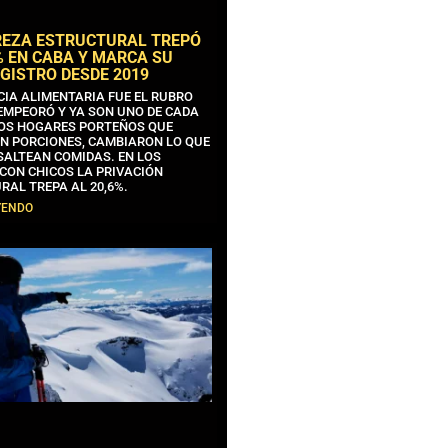
REZA ESTRUCTURAL TREPÓ
% EN CABA Y MARCA SU
GISTRO DESDE 2019
CIA ALIMENTARIA FUE EL RUBRO
EMPEORÓ Y YA SON UNO DE CADA
OS HOGARES PORTEÑOS QUE
N PORCIONES, CAMBIARON LO QUE
SALTEAN COMIDAS. EN LOS
CON CHICOS LA PRIVACIÓN
RAL TREPA AL 20,6%.
YENDO