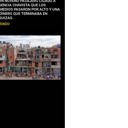
 UN NOVENO PASAJERO LIGADO A
GENCIA CHAVISTA QUE LOS
MEDIOS PASARON POR ALTO Y UNA
 DINERO QUE TERMINABA EN
SUIZAS.
YENDO