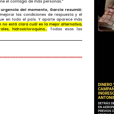
iene el contagio de más personas.”
a urgencia del momento, García resumió:
mejorar las condiciones de respuesta y el
que en todo el país. Y aparte aparece más
 no está clara cuál es la mejor alternativa,
ales, hidroxicloroquina…
Todas esas las
DINERO
CAMPAÑA
INGRESO
ANTONI
DETRÁS D
EN AEROP
PREVIOS 