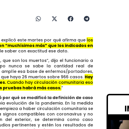
, explicó este martes por qué afirma que
los
on “muchísimos más” que los indicados en
le saber con exactitud ese dato.
que son los muertos”, dijo el funcionario a
mpo nunca se sabe la cantidad real de
e amplíe esa base de enfermos/portadores,
al que haya 26 muertos sobre 966 casos.
Hay
les.
Cuando hay circulación comunitaria eso
s pruebas habrá más casos.
”
ó por qué se modificó la definición de caso
pia evolución de la pandemia. En la medida
y empieza a haber circulación comunitaria se
a signos compatibles con coronavirus y no
n del exterior, se determina como caso
dios pertinentes y estén los resultados de