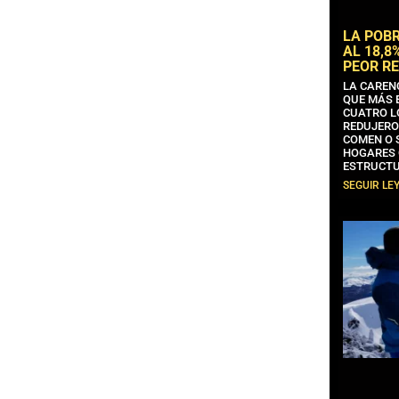
LA POB
AL 18,8
PEOR RE
LA CAREN
QUE MÁS 
CUATRO L
REDUJERO
COMEN O 
HOGARES 
ESTRUCTU
SEGUIR LE