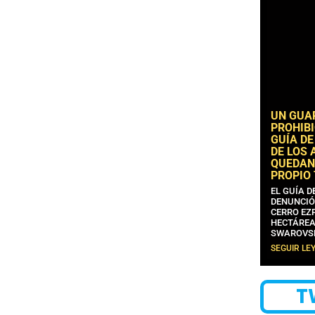
UN GUA
PROHIBI
GUÍA DE
DE LOS 
QUEDAN
PROPIO
EL GUÍA 
DENUNCIÓ
CERRO EZP
HECTÁREA
SWAROVS
SEGUIR LE
T