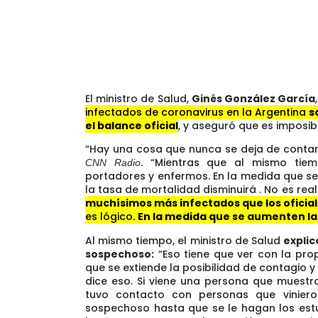
El ministro de Salud,
Ginés González García
infectados de coronavirus en la Argentina
s
el balance oficial
, y aseguró que es imposib
“Hay una cosa que nunca se deja de contar, 
. “Mientras que al mismo tie
CNN Radio
portadores y enfermos. En la medida que s
la tasa de mortalidad disminuirá . No es re
muchísimos más infectados que los oficia
es lógico.
En la medida que se aumenten la
Al mismo tiempo, el ministro de Salud
explic
sospechoso:
“Eso tiene que ver con la pro
que se extiende la posibilidad de contagio 
dice eso. Si viene una persona que muestr
tuvo contacto con personas que viniero
sospechoso hasta que se le hagan los estu