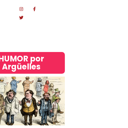
Mundo
acional
HUMOR por
Argüelles​