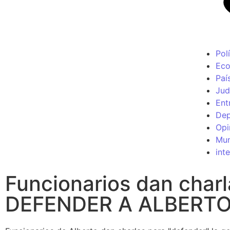
Polí
Ec
Paí
Jud
Ent
Dep
Opi
Mu
int
Funcionarios dan charl
DEFENDER A ALBERT