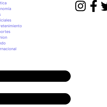
tica
onomía
s
iciales
retenimiento
ortes
nion
ndo
ernacional