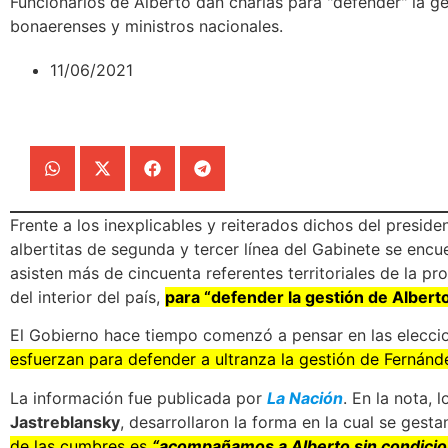
Funcionarios de Alberto dan charlas para "defender" la ge
bonaerenses y ministros nacionales.
11/06/2021
Frente a los inexplicables y reiterados dichos del presid
albertitas de segunda y tercer línea del Gabinete se encu
asisten más de cincuenta referentes territoriales de la p
del interior del país,
para “defender la gestión de Alberto
El Gobierno hace tiempo comenzó a pensar en las eleccio
esfuerzan para defender a ultranza la gestión de Fernánd
La información fue publicada por
La
Nación
. En la nota, 
Jastreblansky
, desarrollaron la forma en la cual se gesta
de las cumbres es
“acompañamos a Alberto sin condicio