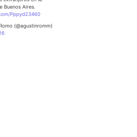
e Buenos Aires.
r.com/Pppyd23460
 Romo (@agustinromm)
26