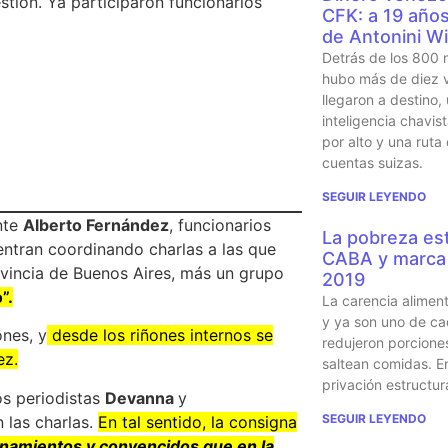
stión. Ya participaron funcionarios
CFK: a 19 años 
de Antonini Wi
Detrás de los 800 
hubo más de diez v
llegaron a destino,
inteligencia chavi
por alto y una ruta
cuentas suizas.
SEGUIR LEYENDO
ente
Alberto Fernández
, funcionarios
La pobreza est
entran coordinando charlas a las que
CABA y marca 
rovincia de Buenos Aires, más un grupo
2019
”.
La carencia alimen
y ya son uno de ca
nes, y
desde los riñones internos se
redujeron porcione
ez.
saltean comidas. En
privación estructur
los periodistas
Devanna
y
SEGUIR LEYENDO
n las charlas.
En tal sentido, la consigna
namientos y convencidos que en la