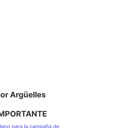
r Argüelles​
IMPORTANTE
lano para la campaña de