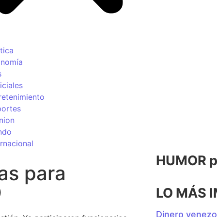
tica
onomía
s
iciales
retenimiento
ortes
nion
ndo
ernacional
HUMOR po
as para
O
LO MÁS 
Dinero venezo