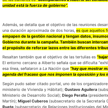
unidad está la fuerza de gobierno”.
Además, se detalla que el objetivo de las reuniones desa
una duración aproximada de dos horas,
es que aquellos fu
empapen de la gestión nacional y tengan datos, insumo
Gobierno durante la campaña. También buscan intercamb
el propósito de reforzar lazos entre las diferentes tribu
Resaltan también que el objetivo de las tertulias es
“baja
El entorno cercano a Alberto señala que se dificulta “exh
esa línea, señalaron a
La Nación
que
“hay que mostrar m
agenda del fracaso que nos imponen la oposición y los 
Según pudo saber citado portal, uno de los organizador
ministerio de Vivienda y Hábitat);
Gustavo Aguilera
(subs
Ministerio de Desarrollo Social);
Diego Peralta
(president
Martín);
Miguel Cuberos
(subsecretario de la Secretaría 
Ruete
(subsecretario de Relaciones Institucionales del M