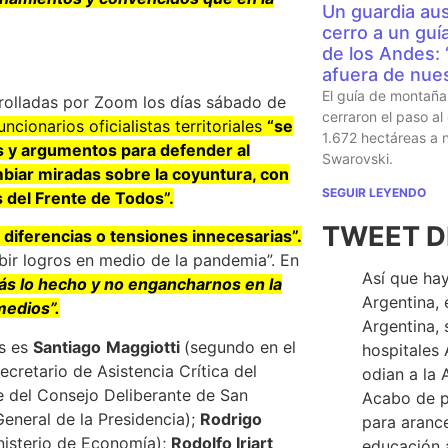
Un guardia aus
cerro a un guí
de los Andes:
afuera de nues
El guía de montaña 
rrolladas por Zoom los días sábado de
cerraron el paso al
ncionarios oficialistas territoriales
“se
1.672 hectáreas a
s y argumentos para defender al
Swarovski.
iar miradas sobre la coyuntura, con
SEGUIR LEYENDO
s del Frente de Todos”.
TWEET D
r diferencias o tensiones innecesarias”.
ibir logros en medio de la pandemia”. En
Así que hay
ás lo hecho y no engancharnos en la
Argentina, 
medios”.
Argentina, 
es es
Santiago
Maggiotti
(segundo en el
hospitales 
ecretario de Asistencia Crítica del
odian a la 
e del Consejo Deliberante de San
Acabo de p
General de la Presidencia);
Rodrigo
para arance
inisterio de Economía);
Rodolfo Iriart
educación a