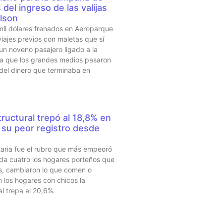
del ingreso de las valijas
lson
mil dólares frenados en Aeroparque
iajes previos con maletas que sí
 un noveno pasajero ligado a la
sta que los grandes medios pasaron
 del dinero que terminaba en
ructural trepó al 18,8% en
su peor registro desde
taria fue el rubro que más empeoró
da cuatro los hogares porteños que
s, cambiaron lo que comen o
 los hogares con chicos la
al trepa al 20,6%.