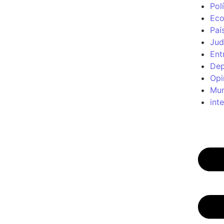
Polí
Ec
Paí
Jud
Ent
Dep
Opi
Mu
int