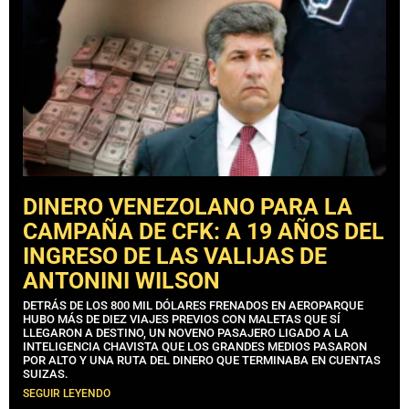
DINERO VENEZOLANO PARA LA
CAMPAÑA DE CFK: A 19 AÑOS DEL
INGRESO DE LAS VALIJAS DE
ANTONINI WILSON
DETRÁS DE LOS 800 MIL DÓLARES FRENADOS EN AEROPARQUE
HUBO MÁS DE DIEZ VIAJES PREVIOS CON MALETAS QUE SÍ
LLEGARON A DESTINO, UN NOVENO PASAJERO LIGADO A LA
INTELIGENCIA CHAVISTA QUE LOS GRANDES MEDIOS PASARON
POR ALTO Y UNA RUTA DEL DINERO QUE TERMINABA EN CUENTAS
SUIZAS.
SEGUIR LEYENDO