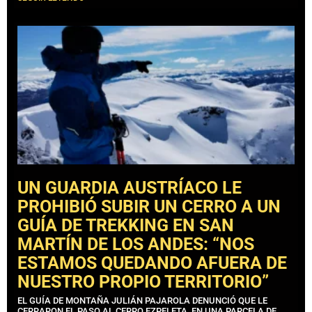
UN GUARDIA AUSTRÍACO LE
PROHIBIÓ SUBIR UN CERRO A UN
GUÍA DE TREKKING EN SAN
MARTÍN DE LOS ANDES: “NOS
ESTAMOS QUEDANDO AFUERA DE
NUESTRO PROPIO TERRITORIO”
EL GUÍA DE MONTAÑA JULIÁN PAJAROLA DENUNCIÓ QUE LE
CERRARON EL PASO AL CERRO EZPELETA, EN UNA PARCELA DE