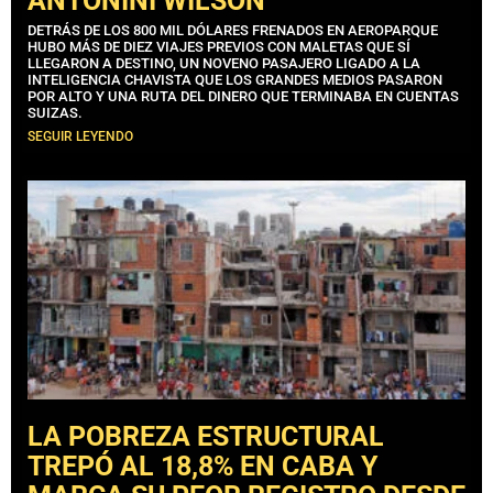
ANTONINI WILSON
DETRÁS DE LOS 800 MIL DÓLARES FRENADOS EN AEROPARQUE
HUBO MÁS DE DIEZ VIAJES PREVIOS CON MALETAS QUE SÍ
LLEGARON A DESTINO, UN NOVENO PASAJERO LIGADO A LA
INTELIGENCIA CHAVISTA QUE LOS GRANDES MEDIOS PASARON
POR ALTO Y UNA RUTA DEL DINERO QUE TERMINABA EN CUENTAS
SUIZAS.
SEGUIR LEYENDO
LA POBREZA ESTRUCTURAL
TREPÓ AL 18,8% EN CABA Y