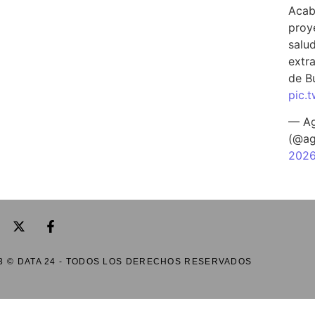
Acab
proy
salu
extra
de B
pic.
— Ag
(@ag
202
3 © DATA 24 - TODOS LOS DERECHOS RESERVADOS