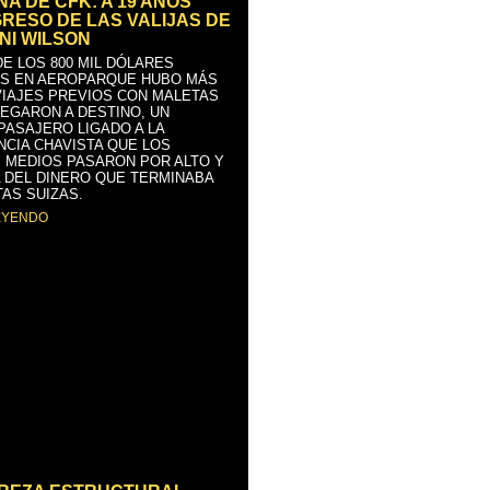
A DE CFK: A 19 AÑOS
GRESO DE LAS VALIJAS DE
NI WILSON
E LOS 800 MIL DÓLARES
S EN AEROPARQUE HUBO MÁS
VIAJES PREVIOS CON MALETAS
LEGARON A DESTINO, UN
PASAJERO LIGADO A LA
NCIA CHAVISTA QUE LOS
 MEDIOS PASARON POR ALTO Y
 DEL DINERO QUE TERMINABA
AS SUIZAS.
EYENDO