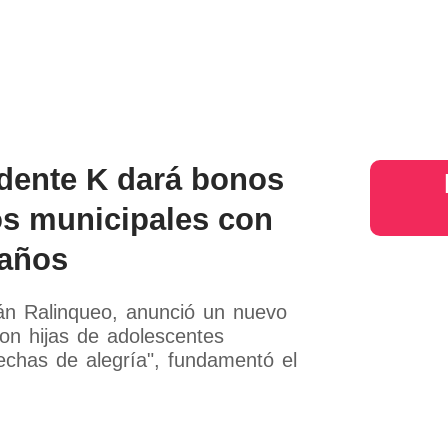
s
Judiciales
Entretenimiento
Deportes
Opinion
Mundo
inter
ndente K dará bonos
os municipales con
 años
án Ralinqueo, anunció un nuevo
on hijas de adolescentes
echas de alegría", fundamentó el