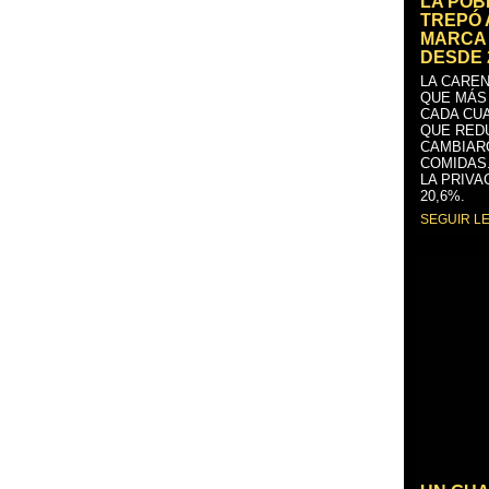
LA PO
TREPÓ 
MARCA 
DESDE 
LA CAREN
QUE MÁS
CADA CU
QUE RED
CAMBIAR
COMIDAS
LA PRIVA
20,6%.
SEGUIR L