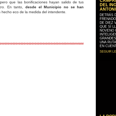
CAMPAÑ
spero que las bonificaciones hayan salido de tus
DEL IN
otro. En tanto,
desde el Municipio no se han
ANTONI
hecho eco de la medida del intendente.
DETRÁS D
FRENADO
DE DIEZ 
QUE SÍ L
NOVENO 
INTELIGE
GRANDES
UNA RUTA
EN CUENT
SEGUIR L