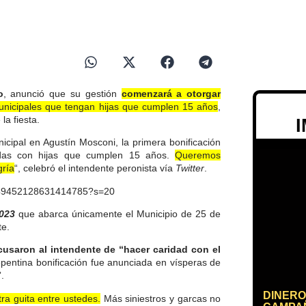
o
, anunció que su gestión
comenzará a otorgar
nicipales que tengan hijas que cumplen 15 años
,
la fiesta.
cipal en Agustín Mosconi, la primera bonificación
das con hijas que cumplen 15 años.
Queremos
gría
“, celebró el intendente peronista vía
Twitter
.
/1649452128631414785?s=20
2023
que abarca únicamente el Municipio de 25 de
te.
cusaron al intendente de “hacer caridad con el
epentina bonificación fue anunciada en vísperas de
”.
DINERO
a guita entre ustedes.
Más siniestros y garcas no