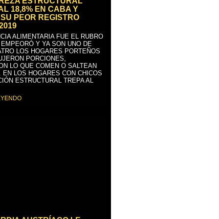
BREZA ESTRUCTURAL
AL 18,8% EN CABA Y
SU PEOR REGISTRO
2019
CIA ALIMENTARIA FUE EL RUBRO
 EMPEORÓ Y YA SON UNO DE
ATRO LOS HOGARES PORTEÑOS
UJERON PORCIONES,
ON LO QUE COMEN O SALTEAN
. EN LOS HOGARES CON CHICOS
CIÓN ESTRUCTURAL TREPA AL
EYENDO