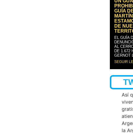
UN GUA
PROHIB
GUÍA D
MARTÍN
ESTAM
DE NUE
TERRIT
EL GUÍA 
DENUNCI
AL CERRO
DE 1.672
GERNOT 
SEGUIR L
T
Así 
vive
grati
atien
Arge
la A