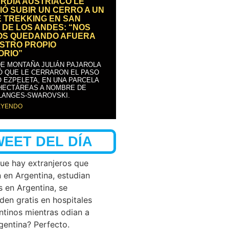
RDIA AUSTRÍACO LE
IÓ SUBIR UN CERRO A UN
E TREKKING EN SAN
 DE LOS ANDES: “NOS
OS QUEDANDO AFUERA
STRO PROPIO
ORIO”
DE MONTAÑA JULIÁN PAJAROLA
Ó QUE LE CERRARON EL PASO
 EZPELETA, EN UNA PARCELA
 HECTÁREAS A NOMBRE DE
LANGES-SWAROVSKI.
EYENDO
WEET DEL DÍA
que hay extranjeros que
n en Argentina, estudian
s en Argentina, se
den gratis en hospitales
ntinos mientras odian a
rgentina? Perfecto.