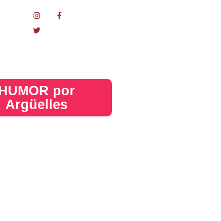
nacional
HUMOR por
Argüelles​