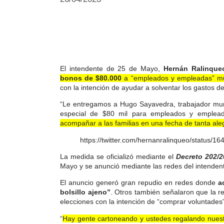
El intendente de 25 de Mayo,
Hernán Ralinque
bonos de $80.000
a “empleados y empleadas” mu
con la intención de ayudar a solventar los gastos de 
“Le entregamos a Hugo Sayavedra, trabajador muni
especial de $80 mil para empleados y emplea
acompañar a las familias en una fecha de tanta ale
https://twitter.com/hernanralinqueo/status
La medida se oficializó mediante el
Decreto 202/
Mayo y se anunció mediante las redes del intenden
El anuncio generó gran repudio en redes donde
a
bolsillo ajeno”
. Otros también señalaron que la r
elecciones con la intención de “comprar voluntades
“
Hay gente cartoneando y ustedes regalando nuestr