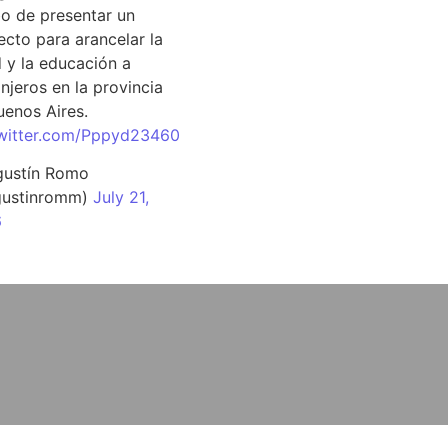
o de presentar un
ecto para arancelar la
d y la educación a
njeros en la provincia
uenos Aires.
twitter.com/Pppyd23460
ustín Romo
ustinromm)
July 21,
6