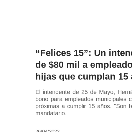
Política
Economía
Paí
“Felices 15”: Un inte
de $80 mil a emplead
hijas que cumplan 15
El intendente de 25 de Mayo, Hern
bono para empleados municipales c
próximas a cumplir 15 años. "Son f
mandatario.
26/04/2023