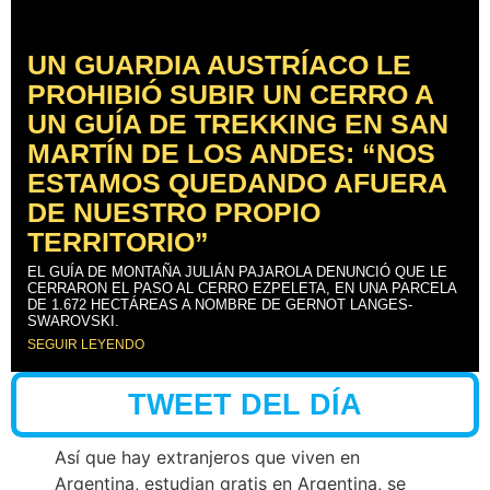
UN GUARDIA AUSTRÍACO LE
PROHIBIÓ SUBIR UN CERRO A
UN GUÍA DE TREKKING EN SAN
MARTÍN DE LOS ANDES: “NOS
ESTAMOS QUEDANDO AFUERA
DE NUESTRO PROPIO
TERRITORIO”
EL GUÍA DE MONTAÑA JULIÁN PAJAROLA DENUNCIÓ QUE LE
CERRARON EL PASO AL CERRO EZPELETA, EN UNA PARCELA
DE 1.672 HECTÁREAS A NOMBRE DE GERNOT LANGES-
SWAROVSKI.
SEGUIR LEYENDO
TWEET DEL DÍA
Así que hay extranjeros que viven en
Argentina, estudian gratis en Argentina, se