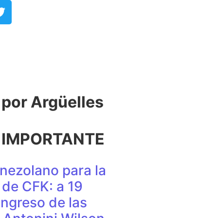
or Argüelles​
 IMPORTANTE
nezolano para la
de CFK: a 19
ingreso de las