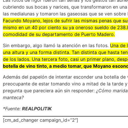
Las fotos de rigor fueron tan serias y los gestos tan abne
cubriendo sus bocas y narices, que transformaron en un
las medialunas y tomaron las gaseosas que se ven sobre
Facundo Moyano, lejos de sufrir las mismas penas que sus
mismo en un 40 por ciento su ya oneroso sueldo de 238.
comodidad de su departamento de Puerto Madero.
Sin embargo, algo llamó la atención en las fotos.
Una de l
una altura y una forma distinta. Tan distinta que hasta t
de los lados. Una tercera foto, casi un primer plano, desp
botella de vino tinto, a medio tomar, que Moyano escond
Además del papelón de intentar esconder una botella de 
preocupante de estar tomando vino a mitad de la tarde y 
pregunta que pareciera aún sin responder:
¿Cómo maridar
manteca?
*Fuente:
REALPOLITIK
[cm_ad_changer campaign_id=”2″]