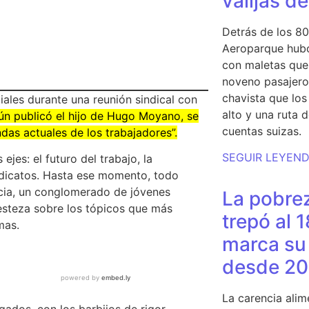
valijas d
Detrás de los 80
Aeroparque hubo
con maletas que 
noveno pasajero 
chavista que lo
iales durante una reunión sindical con
alto y una ruta 
n publicó el hijo de Hugo Moyano, se
cuentas suizas.
das actuales de los trabajadores”.
SEGUIR LEYEN
ejes: el futuro del trabajo, la
indicatos. Hasta ese momento, todo
acia, un conglomerado de jóvenes
La pobrez
esteza sobre los tópicos que más
trepó al 
mas.
marca su 
desde 20
La carencia alim