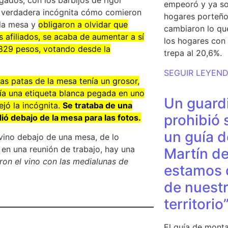
gados, con los barbijos de rigor
empeoró y ya so
a verdadera incógnita cómo comieron
hogares porteño
 la mesa y
obligaron a olvidar que
cambiaron lo qu
 afiliados, se acaba de aumentar a sí
los hogares con 
829 pesos, votando desde la
trepa al 20,6%.
SEGUIR LEYEN
as patas de la mesa tenía un grosor,
enía una etiqueta blanca pegada en uno
Un guardi
ejó la incógnita.
Se trataba de una
prohibió 
ió debajo de la mesa para las fotos.
un guía d
vino debajo de una mesa, de lo
en una reunión de trabajo, hay una
Martín de
on el vino con las medialunas de
estamos 
de nuestr
territorio
El guía de monta