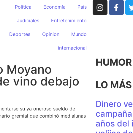
Política
Economía
País
Judiciales
Entretenimiento
Deportes
Opinion
Mundo
internacional
HUMOR p
o Moyano
de vino debajo
LO MÁS
Dinero ve
umentarse su ya oneroso sueldo de
campaña 
enario gremial que combinó medialunas
años del 