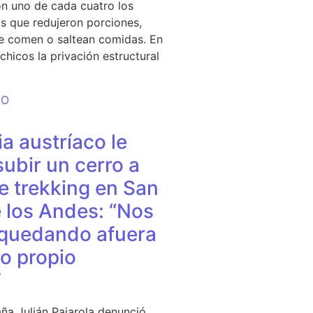
n uno de cada cuatro los
s que redujeron porciones,
e comen o saltean comidas. En
chicos la privación estructural
DO
a austríaco le
subir un cerro a
e trekking en San
 los Andes: “Nos
quedando afuera
o propio
”
ña Julián Pajarola denunció