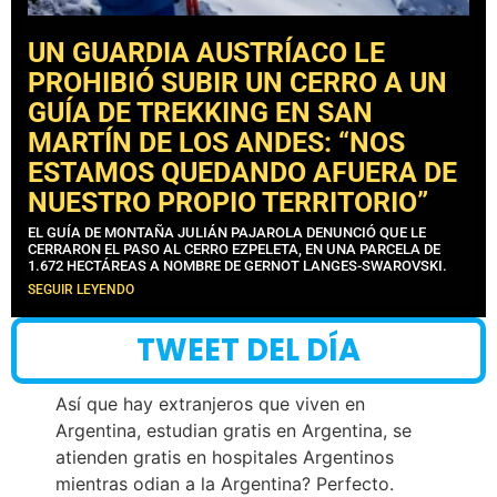
UN GUARDIA AUSTRÍACO LE
PROHIBIÓ SUBIR UN CERRO A UN
GUÍA DE TREKKING EN SAN
MARTÍN DE LOS ANDES: “NOS
ESTAMOS QUEDANDO AFUERA DE
NUESTRO PROPIO TERRITORIO”
EL GUÍA DE MONTAÑA JULIÁN PAJAROLA DENUNCIÓ QUE LE
CERRARON EL PASO AL CERRO EZPELETA, EN UNA PARCELA DE
1.672 HECTÁREAS A NOMBRE DE GERNOT LANGES-SWAROVSKI.
SEGUIR LEYENDO
TWEET DEL DÍA
Así que hay extranjeros que viven en
Argentina, estudian gratis en Argentina, se
atienden gratis en hospitales Argentinos
mientras odian a la Argentina? Perfecto.