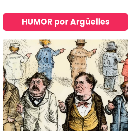
HUMOR por Argüelles​