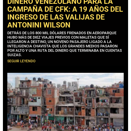
DINERO VENEZOLANO PARA LA
CAMPAÑA DE CFK: A 19 AÑOS DEL
INGRESO DE LAS VALIJAS DE
ANTONINI WILSON
DETRÁS DE LOS 800 MIL DÓLARES FRENADOS EN AEROPARQUE
HUBO MÁS DE DIEZ VIAJES PREVIOS CON MALETAS QUE SÍ
LLEGARON A DESTINO, UN NOVENO PASAJERO LIGADO A LA
INTELIGENCIA CHAVISTA QUE LOS GRANDES MEDIOS PASARON
POR ALTO Y UNA RUTA DEL DINERO QUE TERMINABA EN CUENTAS
SUIZAS.
SEGUIR LEYENDO