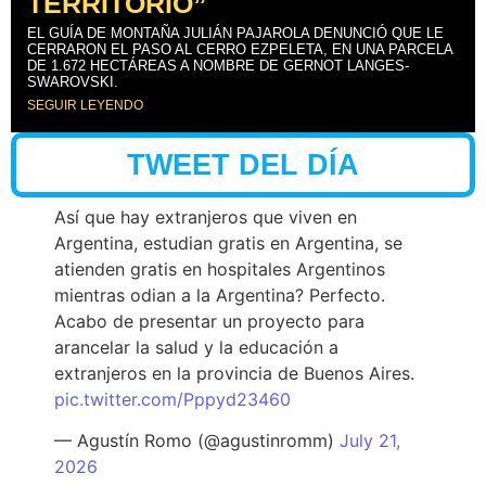
TERRITORIO”
EL GUÍA DE MONTAÑA JULIÁN PAJAROLA DENUNCIÓ QUE LE
CERRARON EL PASO AL CERRO EZPELETA, EN UNA PARCELA
DE 1.672 HECTÁREAS A NOMBRE DE GERNOT LANGES-
SWAROVSKI.
SEGUIR LEYENDO
TWEET DEL DÍA
Así que hay extranjeros que viven en
Argentina, estudian gratis en Argentina, se
atienden gratis en hospitales Argentinos
mientras odian a la Argentina? Perfecto.
Acabo de presentar un proyecto para
arancelar la salud y la educación a
extranjeros en la provincia de Buenos Aires.
pic.twitter.com/Pppyd23460
— Agustín Romo (@agustinromm)
July 21,
2026