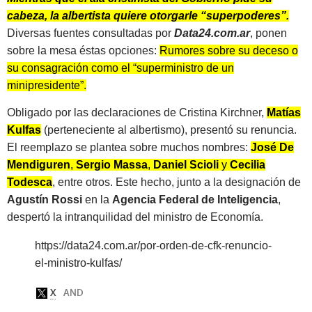
cabeza, la albertista quiere otorgarle “superpoderes”.
Diversas fuentes consultadas por
Data24.com.ar
, ponen
sobre la mesa éstas opciones:
Rumores sobre su deceso o
su consagración como el “superministro de un
minipresidente”.
Obligado por las declaraciones de Cristina Kirchner,
Matías
Kulfas
(perteneciente al albertismo), presentó su renuncia.
El reemplazo se plantea sobre muchos nombres:
José De
Mendiguren
,
Sergio Massa
,
Daniel Scioli
y
Cecilia
Todesca
, entre otros. Este hecho, junto a la designación de
Agustín Rossi
en la
Agencia Federal de Inteligencia
,
despertó la intranquilidad del ministro de Economía.
https://data24.com.ar/por-orden-de-cfk-renuncio-
el-ministro-kulfas/