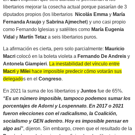
libertarios mejorar la cosecha actual porque pasarían de 3
diputados propios (los libertarios
Nicolás Emma
y
María
Fernanda Araujo
y
Sabrina Ajmechet
) y uno casi propio
como Fernando Iglesias y satélites como
María Eugenia
Vidal
y
Martín Tetaz
a seis libertarios puros.
La afirmación es cierta, pero solo parcialmente:
Mauricio
Macri
colocó en la boleta violeta a
Fernando De Andreis
y
Antonela Giampieri
.
La inestabilidad del vínculo entre
Macri
y
Milei
hace imposible predecir cómo votarán sus
delegados en el
Congreso
.
En 2021 la suma de los libertarios y
Juntos
fue de 65%.
“Es un número imposible, tampoco podemos sumar los
porcentajes de Adorni y Lospennato. En 2017 o 2021
fueron elecciones con el radicalismo, la Coalición,
socialismo y GEN adentro. Hoy es imposible pensar en
algo así”
, dijeron. Sin embargo, creen que el resultado de la