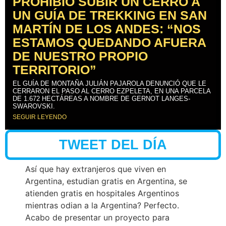
PROHIBIÓ SUBIR UN CERRO A
UN GUÍA DE TREKKING EN SAN
MARTÍN DE LOS ANDES: “NOS
ESTAMOS QUEDANDO AFUERA
DE NUESTRO PROPIO
TERRITORIO”
EL GUÍA DE MONTAÑA JULIÁN PAJAROLA DENUNCIÓ QUE LE
CERRARON EL PASO AL CERRO EZPELETA, EN UNA PARCELA
DE 1.672 HECTÁREAS A NOMBRE DE GERNOT LANGES-
SWAROVSKI.
SEGUIR LEYENDO
TWEET DEL DÍA
Así que hay extranjeros que viven en
Argentina, estudian gratis en Argentina, se
atienden gratis en hospitales Argentinos
mientras odian a la Argentina? Perfecto.
Acabo de presentar un proyecto para