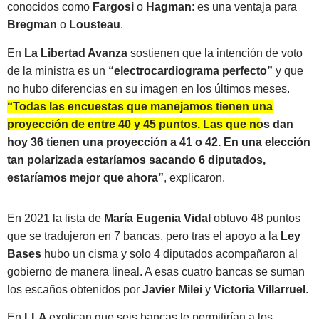
conocidos como
Fargosi
o
Hagman
: es una ventaja para
Bregman
o
Lousteau
.
En
La Libertad Avanza
sostienen que la intención de voto
de la ministra es un
“electrocardiograma perfecto”
y que
no hubo diferencias en su imagen en los últimos meses.
“Todas las encuestas que manejamos tienen una
proyección de entre 40 y 45 puntos. Las que nos dan
hoy 36 tienen una proyección a 41 o 42. En una elección
tan polarizada estaríamos sacando 6 diputados,
estaríamos mejor que ahora”
, explicaron.
En 2021 la lista de
María Eugenia Vidal
obtuvo 48 puntos
que se tradujeron en 7 bancas, pero tras el apoyo a la
Ley
Bases
hubo un cisma y solo 4 diputados acompañaron al
gobierno de manera lineal. A esas cuatro bancas se suman
los escaños obtenidos por
Javier Milei
y
Victoria Villarruel
.
En
LLA
explican que seis bancas le permitirían a los