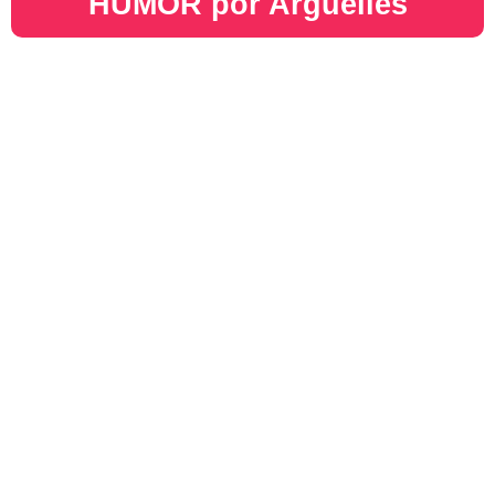
HUMOR por Argüelles​