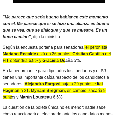
“Me parece que sería bueno hablar en este momento
con él. Me parece que si se hizo una alianza es bueno
que se vea, que se dialogue y que se muestre. Es un
buen camino”
, dijo la ministra.
Según la encuesta porteña para senadores,
el peronista
Mariano Recalde
está en 26 puntos,
Cristian Castillo
del
FIT
obtendría 6,8% y
Graciela Ocaña
5%.
En la performance para diputados los libertarios y el
PJ
tienen una importante caída respecto de los candidatos a
senadores:
Alejandro Fargosi
baja a 29 puntos e
Itai
Hagman
a 21.
Myriam Bregman
, en cambio, sacaría 9
puntos y
Martín Lousteau
6,6%.
La cuestión de la boleta única no es menor: nadie sabe
cómo reaccionará el electorado ante los candidatos menos