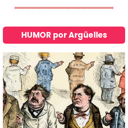
HUMOR por Argüelles​