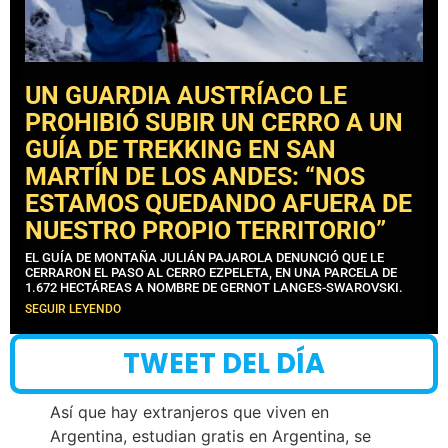
UN GUARDIA AUSTRÍACO LE
PROHIBIÓ SUBIR UN CERRO A UN
GUÍA DE TREKKING EN SAN
MARTÍN DE LOS ANDES: “NOS
ESTAMOS QUEDANDO AFUERA DE
NUESTRO PROPIO TERRITORIO”
EL GUÍA DE MONTAÑA JULIÁN PAJAROLA DENUNCIÓ QUE LE
CERRARON EL PASO AL CERRO EZPELETA, EN UNA PARCELA DE
1.672 HECTÁREAS A NOMBRE DE GERNOT LANGES-SWAROVSKI.
SEGUIR LEYENDO
TWEET DEL DÍA
Así que hay extranjeros que viven en
Argentina, estudian gratis en Argentina, se