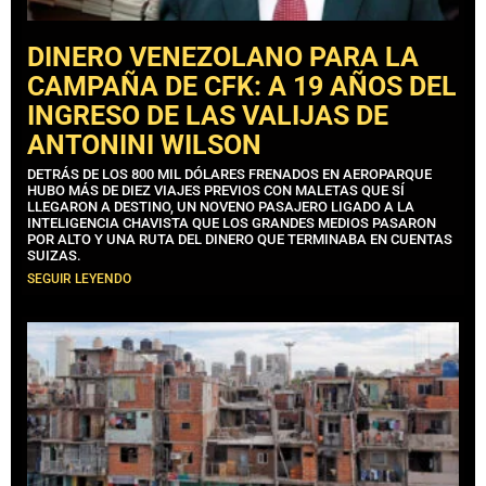
DINERO VENEZOLANO PARA LA
CAMPAÑA DE CFK: A 19 AÑOS DEL
INGRESO DE LAS VALIJAS DE
ANTONINI WILSON
DETRÁS DE LOS 800 MIL DÓLARES FRENADOS EN AEROPARQUE
HUBO MÁS DE DIEZ VIAJES PREVIOS CON MALETAS QUE SÍ
LLEGARON A DESTINO, UN NOVENO PASAJERO LIGADO A LA
INTELIGENCIA CHAVISTA QUE LOS GRANDES MEDIOS PASARON
POR ALTO Y UNA RUTA DEL DINERO QUE TERMINABA EN CUENTAS
SUIZAS.
SEGUIR LEYENDO