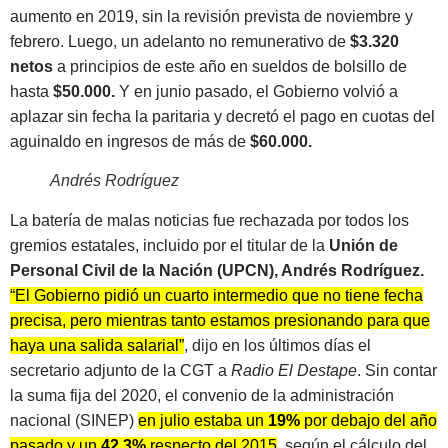
aumento en 2019, sin la revisión prevista de noviembre y
febrero. Luego, un adelanto no remunerativo de
$3.320
netos
a principios de este año en sueldos de bolsillo de
hasta
$50.000.
Y en junio pasado, el Gobierno volvió a
aplazar sin fecha la paritaria y decretó el pago en cuotas del
aguinaldo en ingresos de más de
$60.000.
Andrés Rodríguez
La batería de malas noticias fue rechazada por todos los
gremios estatales, incluido por el titular de la
Unión de
Personal Civil de la Nación (UPCN), Andrés Rodríguez.
“El Gobierno pidió un cuarto intermedio que no tiene fecha
precisa, pero mientras tanto estamos presionando para que
haya una salida salarial”
, dijo en los últimos días el
secretario adjunto de la CGT a
Radio El Destape
. Sin contar
la suma fija del 2020, el convenio de la administración
nacional (SINEP)
en julio estaba un
19%
por debajo del año
pasado y un
42,3%
respecto del 2015
, según el cálculo del