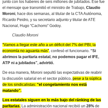
junto con los haberes de seis millones de jubilados. Ese fue
el mensaje que transmitió el ministro de Trabajo,
Claudio
Moroni
, hace dos semanas, al titular de la CTA Autónoma,
Ricardo Peidro, y su secretario adjunto y titular de ATE
Nacional, Hugo “Cachorro” Godoy.
Claudio Moroni
“Vamos a llegar este año a un déficit del 7% del PBI, la
economía no aguanta más”
, confesó el funcionario.
“Si
abrimos la paritaria estatal, no podemos pagar el IFE,
ATP ni a jubilados”, advirtió.
De esa manera, Moroni sepultó las expectativas de reabrir
la discusión salarial en el sector público,
pese a la súplica
de los sindicalistas:
“el congelamiento nos está
matando”.
Los estatales siguen en lo más bajo del ránking de las
paritarias.
La administración nacional recibió un
28%
de