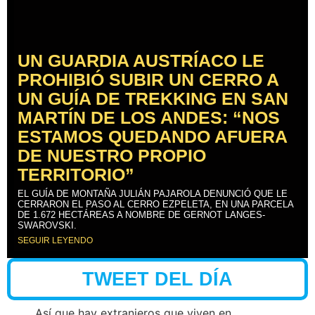
UN GUARDIA AUSTRÍACO LE
PROHIBIÓ SUBIR UN CERRO A
UN GUÍA DE TREKKING EN SAN
MARTÍN DE LOS ANDES: “NOS
ESTAMOS QUEDANDO AFUERA
DE NUESTRO PROPIO
TERRITORIO”
EL GUÍA DE MONTAÑA JULIÁN PAJAROLA DENUNCIÓ QUE LE
CERRARON EL PASO AL CERRO EZPELETA, EN UNA PARCELA
DE 1.672 HECTÁREAS A NOMBRE DE GERNOT LANGES-
SWAROVSKI.
SEGUIR LEYENDO
TWEET DEL DÍA
Así que hay extranjeros que viven en