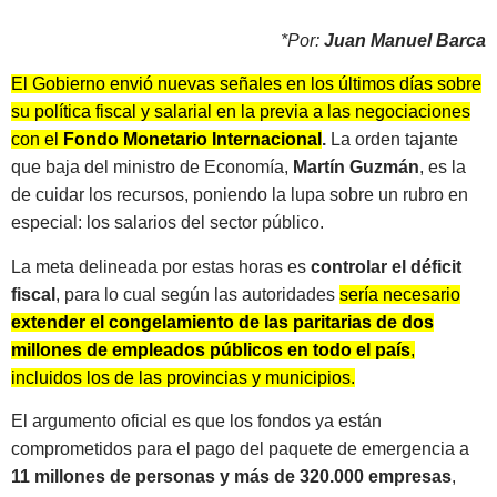
*Por:
Juan Manuel Barca
El Gobierno envió nuevas señales en los últimos días sobre
su política fiscal y salarial en la previa a las negociaciones
con el
Fondo Monetario Internacional
.
La orden tajante
que baja del ministro de Economía,
Martín Guzmán
, es la
de cuidar los recursos, poniendo la lupa sobre un rubro en
especial: los salarios del sector público.
La meta delineada por estas horas es
controlar el déficit
fiscal
, para lo cual según las autoridades
sería necesario
extender el congelamiento de las paritarias de dos
millones de empleados públicos en todo el país
,
incluidos los de las provincias y municipios.
El argumento oficial es que los fondos ya están
comprometidos para el pago del paquete de emergencia a
11 millones de personas y más de 320.000 empresas
,