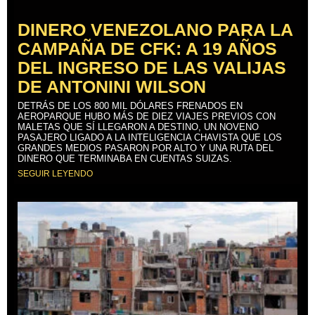
DINERO VENEZOLANO PARA LA
CAMPAÑA DE CFK: A 19 AÑOS
DEL INGRESO DE LAS VALIJAS
DE ANTONINI WILSON
DETRÁS DE LOS 800 MIL DÓLARES FRENADOS EN
AEROPARQUE HUBO MÁS DE DIEZ VIAJES PREVIOS CON
MALETAS QUE SÍ LLEGARON A DESTINO, UN NOVENO
PASAJERO LIGADO A LA INTELIGENCIA CHAVISTA QUE LOS
GRANDES MEDIOS PASARON POR ALTO Y UNA RUTA DEL
DINERO QUE TERMINABA EN CUENTAS SUIZAS.
SEGUIR LEYENDO