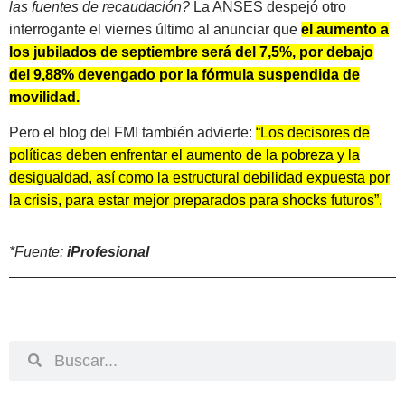
las fuentes de recaudación?
La ANSES despejó otro
interrogante el viernes último al anunciar que
el aumento a
los jubilados de septiembre será del 7,5%, por debajo
del 9,88% devengado por la fórmula suspendida de
movilidad.
Pero el blog del FMI también advierte:
“Los decisores de
políticas deben enfrentar el aumento de la pobreza y la
desigualdad, así como la estructural debilidad expuesta por
la crisis, para estar mejor preparados para shocks futuros”.
*Fuente:
iProfesional