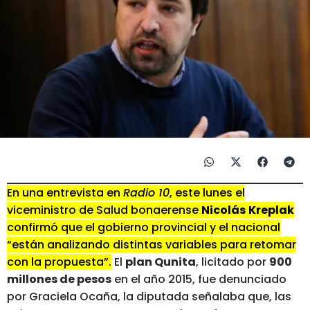
En una entrevista en
Radio 10
, este lunes el
viceministro de Salud bonaerense
Nicolás
Kreplak
confirmó que el gobierno provincial y el nacional
“están analizando distintas variables para retomar
con la propuesta”.
El
plan Qunita
, licitado por
900
millones de pesos
en el año 2015, fue denunciado
por Graciela Ocaña, la diputada señalaba que, las