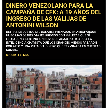
DINERO VENEZOLANO PARA LA
CAMPAÑA DE CFK: A 19 AÑOS DEL
INGRESO DE LAS VALIJAS DE
ANTONINI WILSON
DETRÁS DE LOS 800 MIL DÓLARES FRENADOS EN AEROPARQUE
HUBO MÁS DE DIEZ VIAJES PREVIOS CON MALETAS QUE SÍ
LLEGARON A DESTINO, UN NOVENO PASAJERO LIGADO A LA
INTELIGENCIA CHAVISTA QUE LOS GRANDES MEDIOS PASARON
POR ALTO Y UNA RUTA DEL DINERO QUE TERMINABA EN CUENTAS
SUIZAS.
SEGUIR LEYENDO