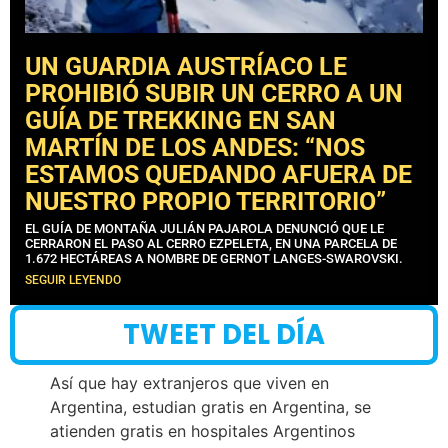
UN GUARDIA AUSTRÍACO LE
PROHIBIÓ SUBIR UN CERRO A UN
GUÍA DE TREKKING EN SAN
MARTÍN DE LOS ANDES: “NOS
ESTAMOS QUEDANDO AFUERA DE
NUESTRO PROPIO TERRITORIO”
EL GUÍA DE MONTAÑA JULIÁN PAJAROLA DENUNCIÓ QUE LE
CERRARON EL PASO AL CERRO EZPELETA, EN UNA PARCELA DE
1.672 HECTÁREAS A NOMBRE DE GERNOT LANGES-SWAROVSKI.
SEGUIR LEYENDO
TWEET DEL DÍA
Así que hay extranjeros que viven en
Argentina, estudian gratis en Argentina, se
atienden gratis en hospitales Argentinos