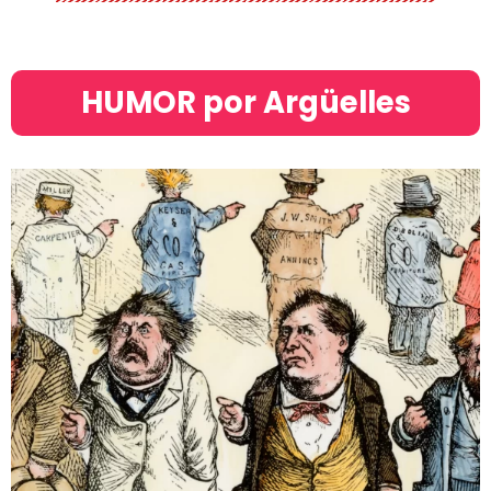
HUMOR por Argüelles​