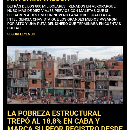
DETRÁS DE LOS 800 MIL DÓLARES FRENADOS EN AEROPARQUE
HUBO MÁS DE DIEZ VIAJES PREVIOS CON MALETAS QUE SÍ
LLEGARON A DESTINO, UN NOVENO PASAJERO LIGADO A LA
INTELIGENCIA CHAVISTA QUE LOS GRANDES MEDIOS PASARON
POR ALTO Y UNA RUTA DEL DINERO QUE TERMINABA EN CUENTAS
SUIZAS.
SEGUIR LEYENDO
LA POBREZA ESTRUCTURAL
TREPÓ AL 18,8% EN CABA Y
MARCA SU PEOR REGISTRO DESDE