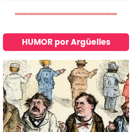
HUMOR por Argüelles​