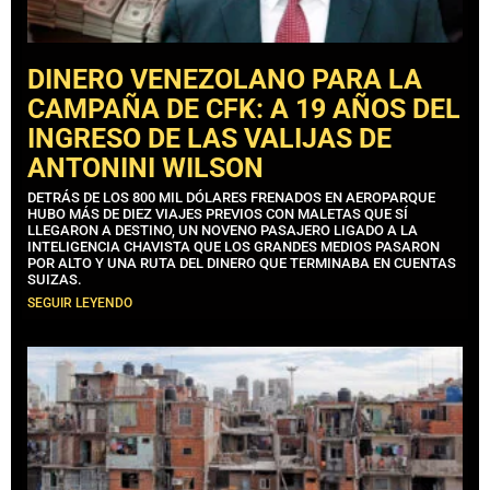
DINERO VENEZOLANO PARA LA
CAMPAÑA DE CFK: A 19 AÑOS DEL
INGRESO DE LAS VALIJAS DE
ANTONINI WILSON
DETRÁS DE LOS 800 MIL DÓLARES FRENADOS EN AEROPARQUE
HUBO MÁS DE DIEZ VIAJES PREVIOS CON MALETAS QUE SÍ
LLEGARON A DESTINO, UN NOVENO PASAJERO LIGADO A LA
INTELIGENCIA CHAVISTA QUE LOS GRANDES MEDIOS PASARON
POR ALTO Y UNA RUTA DEL DINERO QUE TERMINABA EN CUENTAS
SUIZAS.
SEGUIR LEYENDO