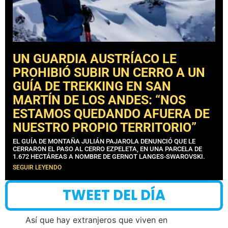
UN GUARDIA AUSTRÍACO LE
PROHIBIÓ SUBIR UN CERRO A UN
GUÍA DE TREKKING EN SAN
MARTÍN DE LOS ANDES: “NOS
ESTAMOS QUEDANDO AFUERA DE
NUESTRO PROPIO TERRITORIO”
EL GUÍA DE MONTAÑA JULIÁN PAJAROLA DENUNCIÓ QUE LE
CERRARON EL PASO AL CERRO EZPELETA, EN UNA PARCELA DE
1.672 HECTÁREAS A NOMBRE DE GERNOT LANGES-SWAROVSKI.
SEGUIR LEYENDO
TWEET DEL DÍA
Así que hay extranjeros que viven en