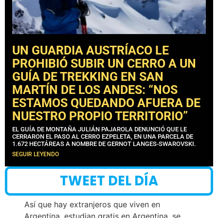
UN GUARDIA AUSTRÍACO LE
PROHIBIÓ SUBIR UN CERRO A UN
GUÍA DE TREKKING EN SAN
MARTÍN DE LOS ANDES: “NOS
ESTAMOS QUEDANDO AFUERA DE
NUESTRO PROPIO TERRITORIO”
EL GUÍA DE MONTAÑA JULIÁN PAJAROLA DENUNCIÓ QUE LE
CERRARON EL PASO AL CERRO EZPELETA, EN UNA PARCELA DE
1.672 HECTÁREAS A NOMBRE DE GERNOT LANGES-SWAROVSKI.
SEGUIR LEYENDO
TWEET DEL DÍA
Así que hay extranjeros que viven en
Argentina, estudian gratis en Argentina, se