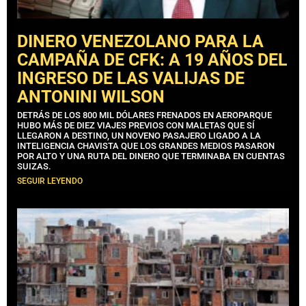
DINERO VENEZOLANO PARA LA
CAMPAÑA DE CFK: A 19 AÑOS DEL
INGRESO DE LAS VALIJAS DE
ANTONINI WILSON
DETRÁS DE LOS 800 MIL DÓLARES FRENADOS EN AEROPARQUE
HUBO MÁS DE DIEZ VIAJES PREVIOS CON MALETAS QUE SÍ
LLEGARON A DESTINO, UN NOVENO PASAJERO LIGADO A LA
INTELIGENCIA CHAVISTA QUE LOS GRANDES MEDIOS PASARON
POR ALTO Y UNA RUTA DEL DINERO QUE TERMINABA EN CUENTAS
SUIZAS.
SEGUIR LEYENDO