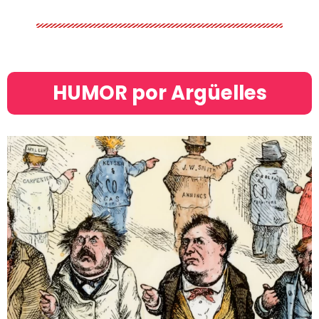
HUMOR por Argüelles​