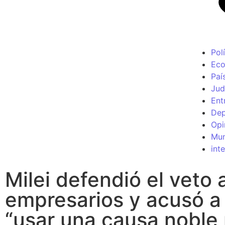
Polí
Ec
Paí
Jud
Ent
Dep
Opi
Mu
int
Milei defendió el veto 
empresarios y acusó a 
“usar una causa noble 