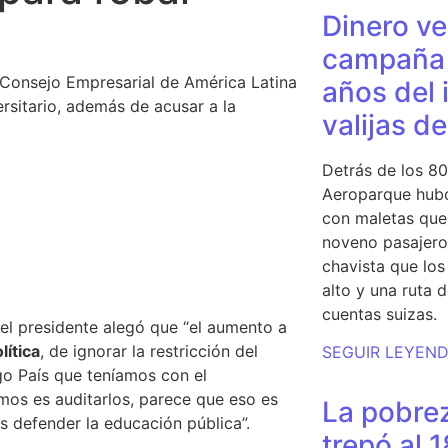
Dinero ve
campaña 
 Consejo Empresarial de América Latina
años del 
ersitario, además de acusar a la
valijas d
Detrás de los 80
Aeroparque hubo
con maletas que 
noveno pasajero 
chavista que lo
alto y una ruta 
cuentas suizas.
el presidente alegó que “el aumento a
lítica
, de ignorar la restricción del
SEGUIR LEYEN
go País que teníamos con el
imos es auditarlos, parece que eso es
La pobrez
es defender la educación pública”.
trepó al 