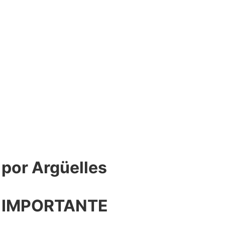
or Argüelles​
 IMPORTANTE