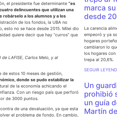
ión, el presidente fue determinante
“es
marca su 
cuatro delincuentes que utilizan una
desde 20
e robárselo a los alumnos y a los
istración de los fondos, la UBA no
La carencia alim
o, esto no se hace desde 2015. Milei dio
empeoró y ya so
sidad quiere decir que hay “curros” que
hogares porteño
cambiaron lo qu
los hogares con 
al de LAFISE, Carlos Melo, y al
trepa al 20,6%.
SEGUIR LEYEN
ce de estos 10 meses de gestión,
ómico, donde se pudo estabilizar la
Un guardi
ctural de la economía achicando el
prohibió 
onfianza.
Con un riesgo país que perforó
dor de 3000 puntos.
un guía d
n contra de una devaluación, ya que esta
Martín de
solver el problema de fondo. En cambio,