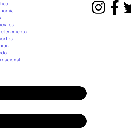
tica
onomía
s
iciales
retenimiento
ortes
nion
ndo
ernacional