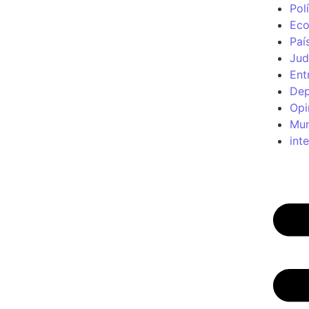
Polí
Ec
Paí
Jud
Ent
Dep
Opi
Mu
int