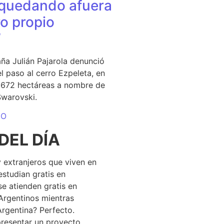
quedando afuera
o propio
”
ña Julián Pajarola denunció
el paso al cerro Ezpeleta, en
1.672 hectáreas a nombre de
Swarovski.
DO
DEL DÍA
 extranjeros que viven en
estudian gratis en
se atienden gratis en
Argentinos mientras
Argentina? Perfecto.
resentar un proyecto