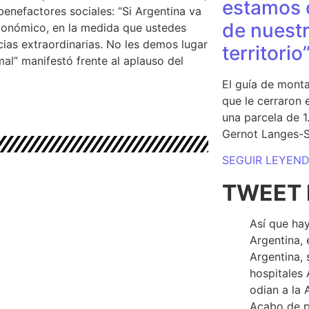
estamos 
 benefactores sociales:
“Si Argentina va
de nuestr
conómico, en la medida que ustedes
ias extraordinarias. No les demos lugar
territorio
al” manifestó frente al aplauso del
El guía de monta
que le cerraron 
una parcela de 
Gernot Langes-
SEGUIR LEYEN
TWEET 
Así que hay
Argentina, 
Argentina, 
hospitales 
odian a la 
Acabo de p