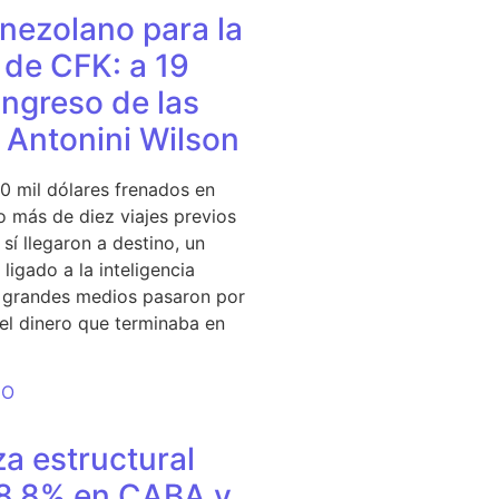
nezolano para la
de CFK: a 19
ingreso de las
e Antonini Wilson
0 mil dólares frenados en
 más de diez viajes previos
sí llegaron a destino, un
ligado a la inteligencia
s grandes medios pasaron por
del dinero que terminaba en
DO
a estructural
18,8% en CABA y