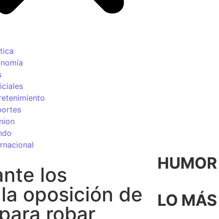
tica
onomía
s
iciales
retenimiento
ortes
nion
ndo
ernacional
HUMOR p
ante los
la oposición de
LO MÁS
para robar