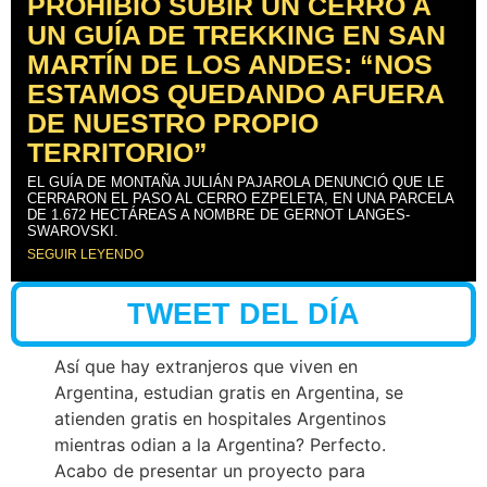
PROHIBIÓ SUBIR UN CERRO A
UN GUÍA DE TREKKING EN SAN
MARTÍN DE LOS ANDES: “NOS
ESTAMOS QUEDANDO AFUERA
DE NUESTRO PROPIO
TERRITORIO”
EL GUÍA DE MONTAÑA JULIÁN PAJAROLA DENUNCIÓ QUE LE
CERRARON EL PASO AL CERRO EZPELETA, EN UNA PARCELA
DE 1.672 HECTÁREAS A NOMBRE DE GERNOT LANGES-
SWAROVSKI.
SEGUIR LEYENDO
TWEET DEL DÍA
Así que hay extranjeros que viven en
Argentina, estudian gratis en Argentina, se
atienden gratis en hospitales Argentinos
mientras odian a la Argentina? Perfecto.
Acabo de presentar un proyecto para