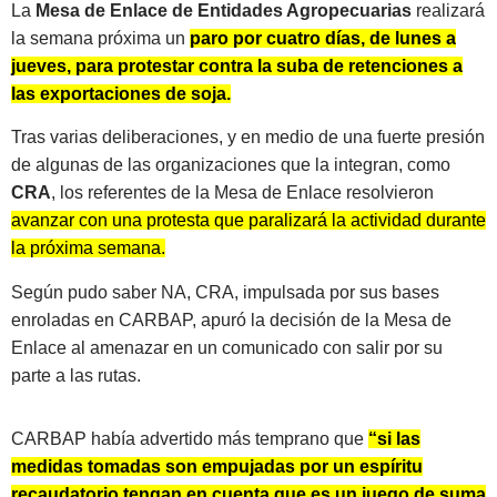
La
Mesa de Enlace de Entidades Agropecuarias
realizará
la semana próxima un
paro por cuatro días, de lunes a
jueves, para protestar contra la suba de retenciones a
las exportaciones de soja.
Tras varias deliberaciones, y en medio de una fuerte presión
de algunas de las organizaciones que la integran, como
CRA
, los referentes de la Mesa de Enlace resolvieron
avanzar con una protesta que paralizará la actividad durante
la próxima semana.
Según pudo saber NA, CRA, impulsada por sus bases
enroladas en CARBAP, apuró la decisión de la Mesa de
Enlace al amenazar en un comunicado con salir por su
parte a las rutas.
CARBAP había advertido más temprano que
“si las
medidas tomadas son empujadas por un espíritu
recaudatorio tengan en cuenta que es un juego de suma