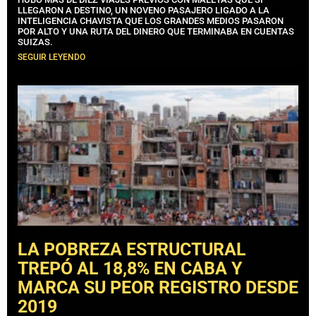
LLEGARON A DESTINO, UN NOVENO PASAJERO LIGADO A LA
INTELIGENCIA CHAVISTA QUE LOS GRANDES MEDIOS PASARON
POR ALTO Y UNA RUTA DEL DINERO QUE TERMINABA EN CUENTAS
SUIZAS.
SEGUIR LEYENDO
LA POBREZA ESTRUCTURAL
TREPÓ AL 18,8% EN CABA Y
MARCA SU PEOR REGISTRO DESDE
2019