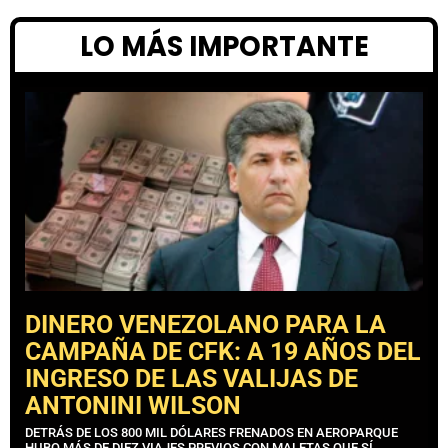
LO MÁS IMPORTANTE
DINERO VENEZOLANO PARA LA
CAMPAÑA DE CFK: A 19 AÑOS DEL
INGRESO DE LAS VALIJAS DE
ANTONINI WILSON
DETRÁS DE LOS 800 MIL DÓLARES FRENADOS EN AEROPARQUE
HUBO MÁS DE DIEZ VIAJES PREVIOS CON MALETAS QUE SÍ