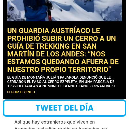
UN GUARDIA AUSTRÍACO LE
PROHIBIÓ SUBIR UN CERRO A UN
GUÍA DE TREKKING EN SAN
MARTÍN DE LOS ANDES: “NOS
ESTAMOS QUEDANDO AFUERA DE
NUESTRO PROPIO TERRITORIO”
EL GUÍA DE MONTAÑA JULIÁN PAJAROLA DENUNCIÓ QUE LE
CERRARON EL PASO AL CERRO EZPELETA, EN UNA PARCELA DE
1.672 HECTÁREAS A NOMBRE DE GERNOT LANGES-SWAROVSKI.
SEGUIR LEYENDO
TWEET DEL DÍA
Así que hay extranjeros que viven en
Argentina, estudian gratis en Argentina, se