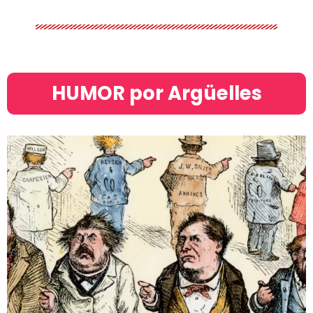
HUMOR por Argüelles​