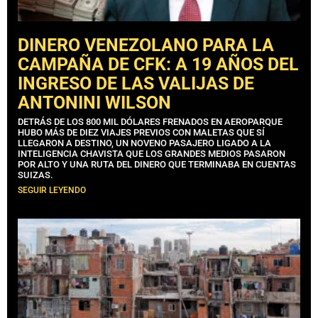
DINERO VENEZOLANO PARA LA
CAMPAÑA DE CFK: A 19 AÑOS DEL
INGRESO DE LAS VALIJAS DE
ANTONINI WILSON
DETRÁS DE LOS 800 MIL DÓLARES FRENADOS EN AEROPARQUE
HUBO MÁS DE DIEZ VIAJES PREVIOS CON MALETAS QUE SÍ
LLEGARON A DESTINO, UN NOVENO PASAJERO LIGADO A LA
INTELIGENCIA CHAVISTA QUE LOS GRANDES MEDIOS PASARON
POR ALTO Y UNA RUTA DEL DINERO QUE TERMINABA EN CUENTAS
SUIZAS.
SEGUIR LEYENDO