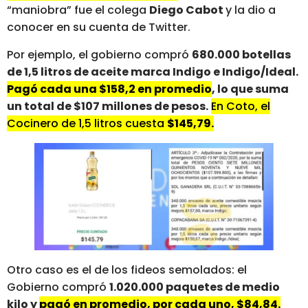
“maniobra” fue el colega
Diego Cabot
y la dio a
conocer en su cuenta de Twitter.
Por ejemplo, el gobierno compró
680.000 botellas
de 1,5 litros de aceite marca Indigo e Indigo/Ideal.
Pagó cada una $158,2 en promedio
, lo que suma
un total de $107 millones de pesos.
En Coto, el
Cocinero de 1,5 litros cuesta
$145,79.
Otro caso es el de los fideos semolados: el
Gobierno compró
1.020.000 paquetes de medio
kilo y
pagó en promedio, por cada uno, $84,84.