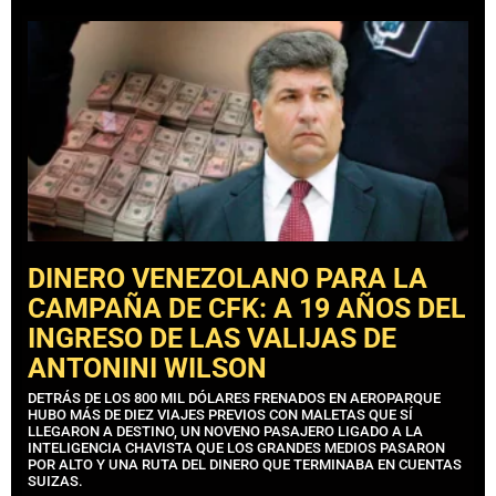
DINERO VENEZOLANO PARA LA
CAMPAÑA DE CFK: A 19 AÑOS DEL
INGRESO DE LAS VALIJAS DE
ANTONINI WILSON
DETRÁS DE LOS 800 MIL DÓLARES FRENADOS EN AEROPARQUE
HUBO MÁS DE DIEZ VIAJES PREVIOS CON MALETAS QUE SÍ
LLEGARON A DESTINO, UN NOVENO PASAJERO LIGADO A LA
INTELIGENCIA CHAVISTA QUE LOS GRANDES MEDIOS PASARON
POR ALTO Y UNA RUTA DEL DINERO QUE TERMINABA EN CUENTAS
SUIZAS.