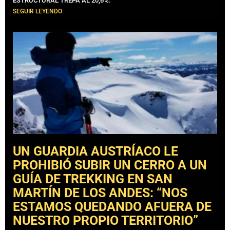
ESTRUCTURAL TREPA AL 20,6%.
SEGUIR LEYENDO
UN GUARDIA AUSTRÍACO LE
PROHIBIÓ SUBIR UN CERRO A UN
GUÍA DE TREKKING EN SAN
MARTÍN DE LOS ANDES: “NOS
ESTAMOS QUEDANDO AFUERA DE
NUESTRO PROPIO TERRITORIO”