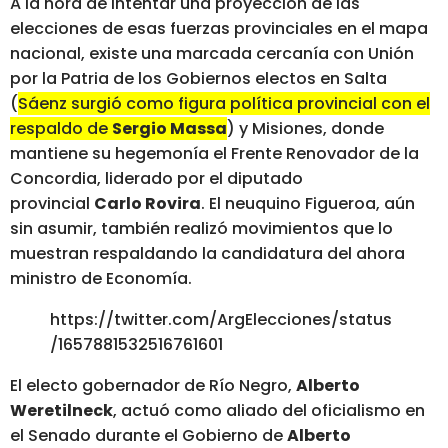
A la hora de intentar una proyección de las
elecciones de esas fuerzas provinciales en el mapa
nacional, existe una marcada cercanía con Unión
por la Patria de los Gobiernos electos en Salta
(
Sáenz surgió como figura política provincial con el
respaldo de
Sergio Massa
) y Misiones, donde
mantiene su hegemonía el Frente Renovador de la
Concordia, liderado por el diputado
provincial
Carlo Rovira
. El neuquino Figueroa, aún
sin asumir, también realizó movimientos que lo
muestran respaldando la candidatura del ahora
ministro de Economía.
https://twitter.com/ArgElecciones/status
/1657881532516761601
El electo gobernador de Río Negro,
Alberto
Weretilneck
, actuó como aliado del oficialismo en
el Senado durante el Gobierno de
Alberto