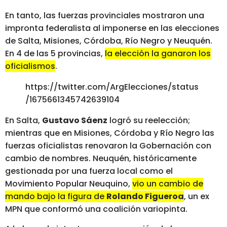
En tanto, las fuerzas provinciales mostraron una
impronta federalista al imponerse en las elecciones
de Salta, Misiones, Córdoba, Río Negro y Neuquén.
En 4 de las 5 provincias,
la elección la ganaron los
oficialismos
.
https://twitter.com/ArgElecciones/status
/1675661345742639104
En Salta,
Gustavo Sáenz
logró su reelección;
mientras que en Misiones, Córdoba y Río Negro las
fuerzas oficialistas renovaron la Gobernación con
cambio de nombres. Neuquén, históricamente
gestionada por una fuerza local como el
Movimiento Popular Neuquino,
vio un cambio de
mando bajo la figura de
Rolando Figueroa
, un ex
MPN que conformó una coalición variopinta.