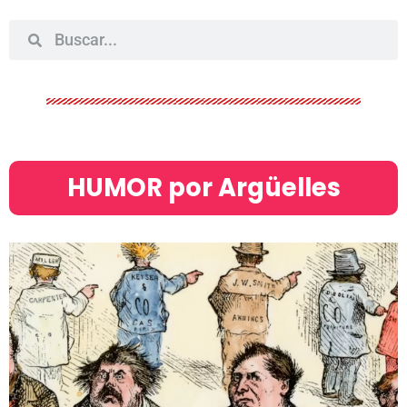
HUMOR por Argüelles​