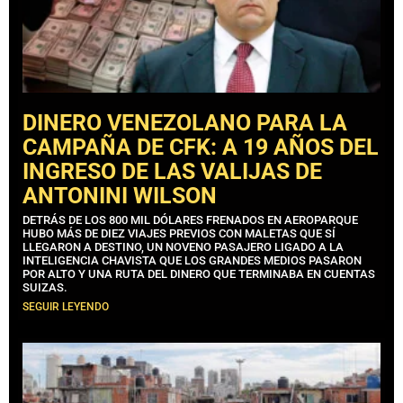
DINERO VENEZOLANO PARA LA
CAMPAÑA DE CFK: A 19 AÑOS DEL
INGRESO DE LAS VALIJAS DE
ANTONINI WILSON
DETRÁS DE LOS 800 MIL DÓLARES FRENADOS EN AEROPARQUE
HUBO MÁS DE DIEZ VIAJES PREVIOS CON MALETAS QUE SÍ
LLEGARON A DESTINO, UN NOVENO PASAJERO LIGADO A LA
INTELIGENCIA CHAVISTA QUE LOS GRANDES MEDIOS PASARON
POR ALTO Y UNA RUTA DEL DINERO QUE TERMINABA EN CUENTAS
SUIZAS.
SEGUIR LEYENDO