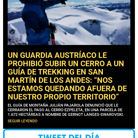
UN GUARDIA AUSTRÍACO LE
PROHIBIÓ SUBIR UN CERRO A UN
GUÍA DE TREKKING EN SAN
MARTÍN DE LOS ANDES: “NOS
ESTAMOS QUEDANDO AFUERA DE
NUESTRO PROPIO TERRITORIO”
EL GUÍA DE MONTAÑA JULIÁN PAJAROLA DENUNCIÓ QUE LE
CERRARON EL PASO AL CERRO EZPELETA, EN UNA PARCELA DE
1.672 HECTÁREAS A NOMBRE DE GERNOT LANGES-SWAROVSKI.
SEGUIR LEYENDO
TWEET DEL DÍA