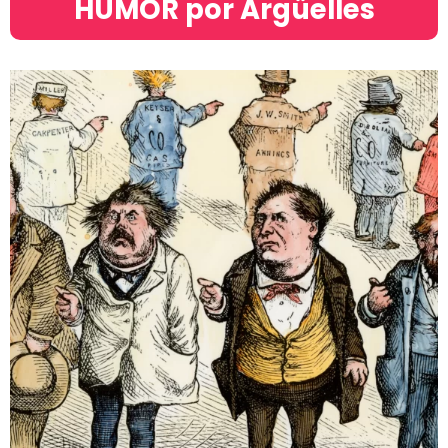
HUMOR por Argüelles​