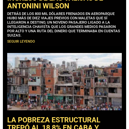
ANTONINI WILSON
DETRÁS DE LOS 800 MIL DÓLARES FRENADOS EN AEROPARQUE
HUBO MÁS DE DIEZ VIAJES PREVIOS CON MALETAS QUE SÍ
LLEGARON A DESTINO, UN NOVENO PASAJERO LIGADO A LA
INTELIGENCIA CHAVISTA QUE LOS GRANDES MEDIOS PASARON
POR ALTO Y UNA RUTA DEL DINERO QUE TERMINABA EN CUENTAS
SUIZAS.
SEGUIR LEYENDO
LA POBREZA ESTRUCTURAL
TREPÓ AL 18,8% EN CABA Y