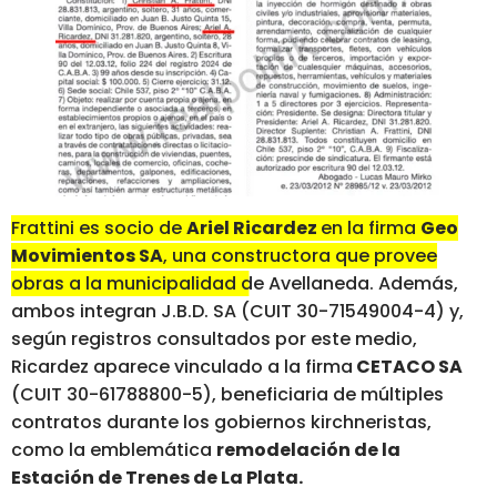
Frattini es socio de
Ariel Ricardez
en la firma
Geo
Movimientos SA
, una constructora que provee
obras a la municipalidad de Avellaneda.
Además,
ambos integran J.B.D. SA (CUIT 30-71549004-4) y,
según registros consultados por este medio,
Ricardez aparece vinculado a la firma
CETACO SA
(CUIT 30-61788800-5), beneficiaria de múltiples
contratos durante los gobiernos kirchneristas,
como la emblemática
remodelación de la
Estación de Trenes de La Plata.