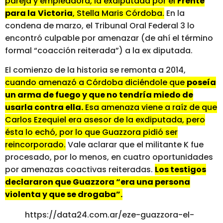
pareja y empleadora, la exdiputada por el
Frente
para la
Victoria
, Stella Maris Córdoba.
En la
condena de marzo, el Tribunal Oral Federal 3 lo
encontró culpable por amenazar (de ahí el término
formal “coacción reiterada”) a la ex diputada.
El comienzo de la historia se remonta a 2014,
cuando amenazó a Córdoba diciéndole que
poseía
un arma de fuego y que no tendría miedo de
usarla contra ella.
Esa amenaza viene a raíz de que
Carlos Ezequiel era asesor de la exdiputada, pero
ésta lo echó, por lo que Guazzora pidió ser
reincorporado.
Vale aclarar que el militante K fue
procesado, por lo menos, en cuatro oportunidades
por amenazas coactivas reiteradas.
Los testigos
declararon que Guazzora “era una persona
violenta y que se drogaba”.
https://data24.com.ar/eze-guazzora-el-