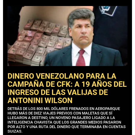
DINERO VENEZOLANO PARA LA
CAMPAÑA DE CFK: A 19 AÑOS DEL
INGRESO DE LAS VALIJAS DE
ANTONINI WILSON
DETRÁS DE LOS 800 MIL DÓLARES FRENADOS EN AEROPARQUE
HUBO MÁS DE DIEZ VIAJES PREVIOS CON MALETAS QUE SÍ
LLEGARON A DESTINO, UN NOVENO PASAJERO LIGADO A LA
INTELIGENCIA CHAVISTA QUE LOS GRANDES MEDIOS PASARON
POR ALTO Y UNA RUTA DEL DINERO QUE TERMINABA EN CUENTAS
SUIZAS.