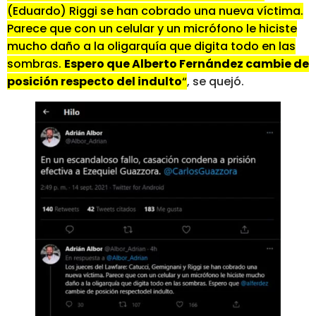
(Eduardo) Riggi se han cobrado una nueva víctima.
Parece que con un celular y un micrófono le hiciste
mucho daño a la oligarquía que digita todo en las
sombras.
Espero que Alberto Fernández cambie de
posición respecto del indulto
“
, se quejó.