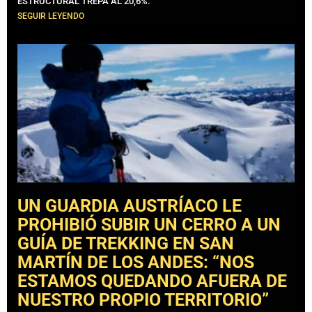
ESTRUCTURAL TREPA AL 20,6%.
SEGUIR LEYENDO
UN GUARDIA AUSTRÍACO LE
PROHIBIÓ SUBIR UN CERRO A UN
GUÍA DE TREKKING EN SAN
MARTÍN DE LOS ANDES: “NOS
ESTAMOS QUEDANDO AFUERA DE
NUESTRO PROPIO TERRITORIO”