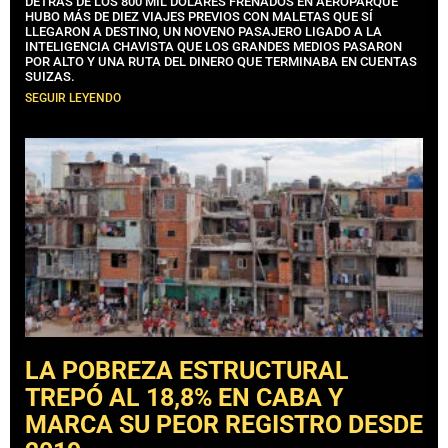
DETRÁS DE LOS 800 MIL DÓLARES FRENADOS EN AEROPARQUE
HUBO MÁS DE DIEZ VIAJES PREVIOS CON MALETAS QUE SÍ
LLEGARON A DESTINO, UN NOVENO PASAJERO LIGADO A LA
INTELIGENCIA CHAVISTA QUE LOS GRANDES MEDIOS PASARON
POR ALTO Y UNA RUTA DEL DINERO QUE TERMINABA EN CUENTAS
SUIZAS.
SEGUIR LEYENDO
LA POBREZA ESTRUCTURAL
TREPÓ AL 18,8% EN CABA Y
MARCA SU PEOR REGISTRO DESDE