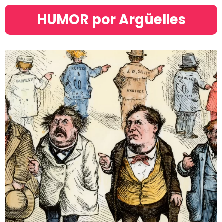
HUMOR por Argüelles​