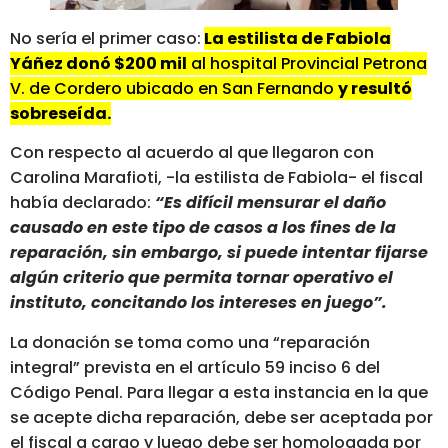
No sería el primer caso:
La estilista de Fabiola
Yáñez donó $200 mil
al hospital Provincial Petrona
V. de Cordero ubicado en San Fernando
y resultó
sobreseída.
Con respecto al acuerdo al que llegaron con
Carolina Marafioti, -la estilista de Fabiola- el fiscal
había declarado:
“Es difícil mensurar el daño
causado en este tipo de casos a los fines de la
reparación, sin embargo, si puede intentar fijarse
algún criterio que permita tornar operativo el
instituto, concitando los intereses en juego”.
La donación se toma como una “reparación
integral” prevista en el artículo 59 inciso 6 del
Código Penal. Para llegar a esta instancia en la que
se acepte dicha reparación, debe ser aceptada por
el fiscal a cargo y luego debe ser homologada por