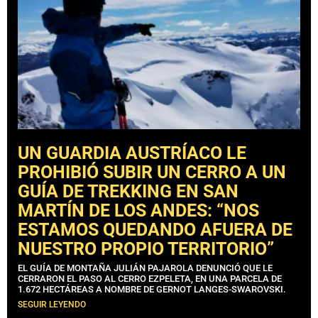
UN GUARDIA AUSTRÍACO LE
PROHIBIÓ SUBIR UN CERRO A UN
GUÍA DE TREKKING EN SAN
MARTÍN DE LOS ANDES: “NOS
ESTAMOS QUEDANDO AFUERA DE
NUESTRO PROPIO TERRITORIO”
EL GUÍA DE MONTAÑA JULIÁN PAJAROLA DENUNCIÓ QUE LE
CERRARON EL PASO AL CERRO EZPELETA, EN UNA PARCELA DE
1.672 HECTÁREAS A NOMBRE DE GERNOT LANGES-SWAROVSKI.
SEGUIR LEYENDO