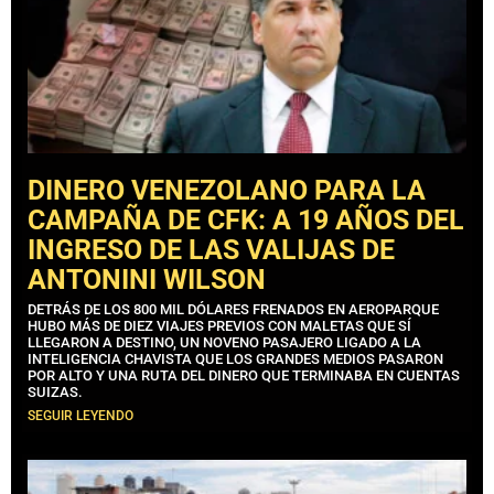
DINERO VENEZOLANO PARA LA
CAMPAÑA DE CFK: A 19 AÑOS DEL
INGRESO DE LAS VALIJAS DE
ANTONINI WILSON
DETRÁS DE LOS 800 MIL DÓLARES FRENADOS EN AEROPARQUE
HUBO MÁS DE DIEZ VIAJES PREVIOS CON MALETAS QUE SÍ
LLEGARON A DESTINO, UN NOVENO PASAJERO LIGADO A LA
INTELIGENCIA CHAVISTA QUE LOS GRANDES MEDIOS PASARON
POR ALTO Y UNA RUTA DEL DINERO QUE TERMINABA EN CUENTAS
SUIZAS.
SEGUIR LEYENDO