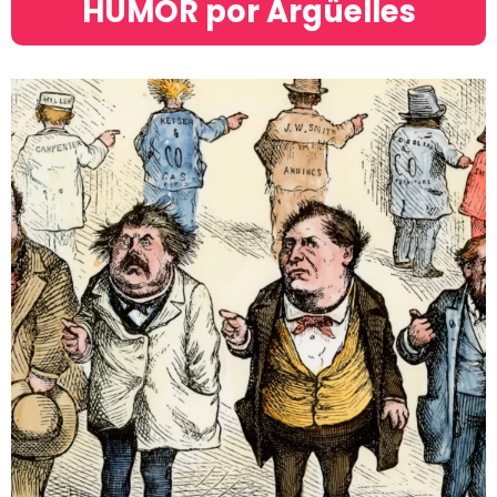
HUMOR por Argüelles​