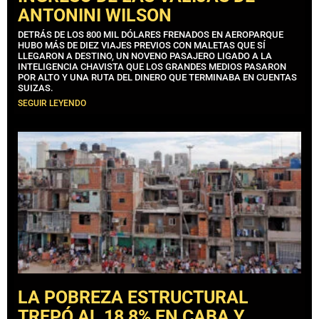
ANTONINI WILSON
DETRÁS DE LOS 800 MIL DÓLARES FRENADOS EN AEROPARQUE
HUBO MÁS DE DIEZ VIAJES PREVIOS CON MALETAS QUE SÍ
LLEGARON A DESTINO, UN NOVENO PASAJERO LIGADO A LA
INTELIGENCIA CHAVISTA QUE LOS GRANDES MEDIOS PASARON
POR ALTO Y UNA RUTA DEL DINERO QUE TERMINABA EN CUENTAS
SUIZAS.
SEGUIR LEYENDO
LA POBREZA ESTRUCTURAL
TREPÓ AL 18,8% EN CABA Y